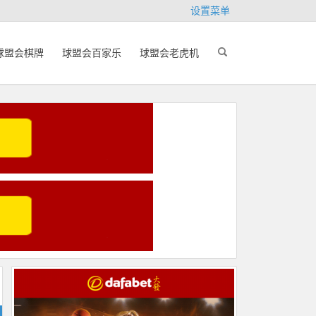
设置菜单
球盟会棋牌
球盟会百家乐
球盟会老虎机