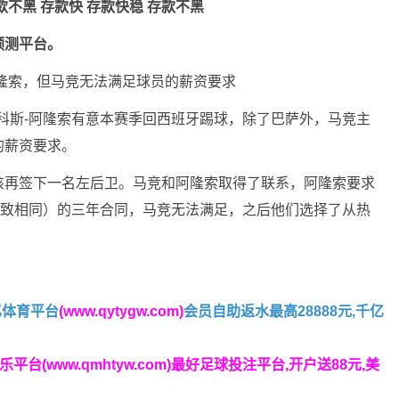
款不黑 存款快 存款快稳 存款不黑
预测平台。
马科斯-阿隆索有意本赛季回西班牙踢球，除了巴萨外，马竞主
的薪资要求。
该再签下一名左后卫。马竞和阿隆索取得了联系，阿隆索要求
大致相同）的三年合同，马竞无法满足，之后他们选择了从热
亿体育平台
(www.qytygw.com)
会员自助返水最高28888元,千亿
(www.qmhtyw.com)最好足球投注平台,开户送88元,美