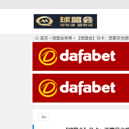
首页
球盟会体育
【球盟会】马卡：西蒙尼也想
A+