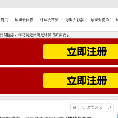
首页
球盟会体育
球盟会宝贝
球盟会彩票
球盟会捕鱼
要阿隆索，但马竞无法满足球员的薪资要求
发表评论