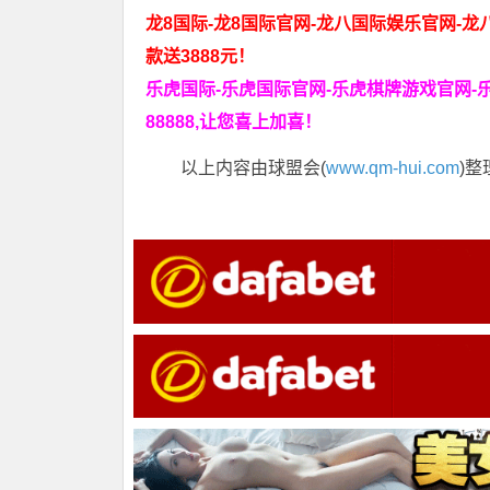
龙8国际-龙8国际官网-龙八国际娱乐官网-龙八国
款送3888元！
乐虎国际-乐虎国际官网-乐虎棋牌游戏官网-乐虎体
88888,让您喜上加喜！
以上内容由球盟会(
www.qm-hui.com
)