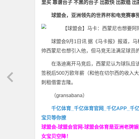
里买 靠谱台子 不黑的台子 出款快 出款稳 出
球盟会，亚洲领先的世界杯和电竞赛事
球盟会9月1日讯 据《马卡报》报道，
帅西蒙尼也想引入他，但马竞无法满足球员
在洛迪离开马竞后，西蒙尼认为球队应
签税后500万欧年薪（和他在切尔西的收入
刺租借雷吉隆。
（gransabana）
千亿体育_千亿体育官网_千亿APP_千
宝贝等你撩
球盟会-球盟会官网-球盟会体育是亚洲老牌娱乐平台
女宝贝空降！