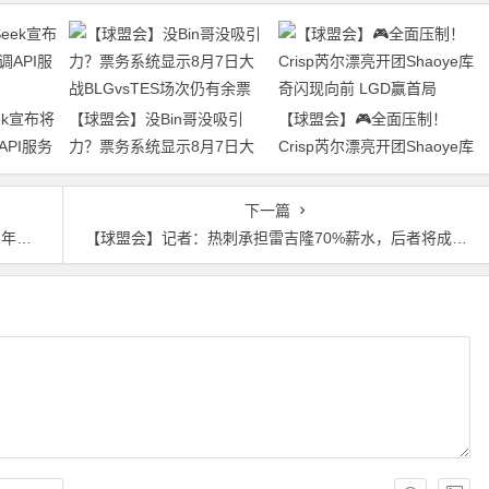
ek宣布将
【球盟会】没Bin哥没吸引
【球盟会】🎮全面压制！
PI服务
力？票务系统显示8月7日大
Crisp芮尔漂亮开团Shaoye库
战BLGvsTES场次仍有余票
奇闪现向前 LGD赢首局
下一篇
加盟
【球盟会】记者：热刺承担雷吉隆70%薪水，后者将成西甲年薪第二高的左后卫