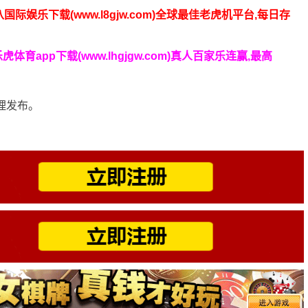
际娱乐下载(www.l8gjw.com)全球最佳老虎机平台,每日存
育app下载(www.lhgjgw.com)真人百家乐连赢,最高
整理发布。