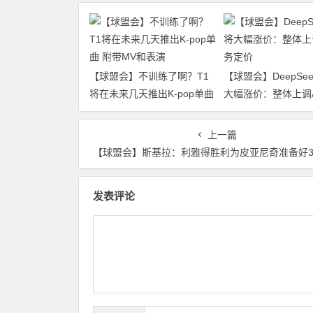
【球盟会】不训练了啊？T1
【球盟会】DeepSe
将在未来几天推出K-pop单曲
大幅涨价：整体上调A
附带MV和表演
定价
上一篇
【球盟会】斯基拉：利雅得胜利为皮亚尼奇准备好3年合同，尝试说服他
发表评论