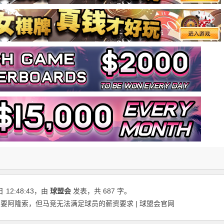
日
12:48:43
，由
球盟会
发表，共 687 字。
要阿隆索，但马竞无法满足球员的薪资要求 | 球盟会官网