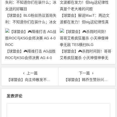
【球盟会】BLG粉丝热议首局失
【球盟会】解说MacT：两边文
利：不知道你们在装什么；冰女
波都在发力！但blg这纪律性真
送的好瞩目
是个老大难的问题
【球盟会】🎮降维打击 AG战胜
【球盟会】🎮杀戮时间到！哥哥
ROC与KSG会师决赛 AG 4-0
艾希疯狂屠杀 小天神僧神拳无
ROC
敌 TES横扫BLG
上一篇
下一篇
【球盟会】向主帅散发不好情绪？贾德松：假新闻，泰山队像一个大家庭
【球盟会】韩乔生赞孙兴慜：替补戴帽&英超总进球超越范尼，是亚洲人的骄傲
文
发表评论
章
导
航