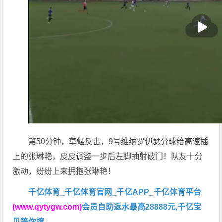
第50分钟，草蜢反击，9号维纳罗伊瑟分球给高速插
上的张琳艳，皮皮调整一步后左脚抽射破门！队友十分
激动，纷纷上来拥抱张琳艳！
千亿体育_千亿体育官网_千亿APP_千亿体育平台
(www.qytygw.com)
会员自助返水最高28888元,千亿宝
贝等你撩