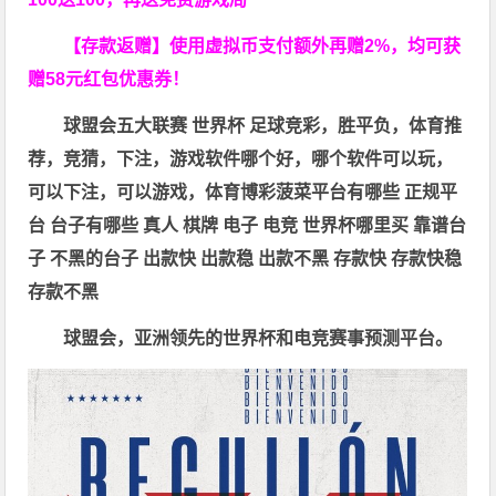
【存款返赠】使用虚拟币支付额外再赠2%，均可获
赠58元红包优惠券！
球盟会五大联赛 世界杯 足球竞彩，胜平负，体育推
荐，竞猜，下注，游戏软件哪个好，哪个软件可以玩，
可以下注，可以游戏，体育博彩菠菜平台有哪些 正规平
台 台子有哪些 真人 棋牌 电子 电竞 世界杯哪里买 靠谱台
子 不黑的台子 出款快 出款稳 出款不黑 存款快 存款快稳
存款不黑
球盟会，亚洲领先的世界杯和电竞赛事预测平台。