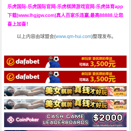
乐虎国际-乐虎国际官网-乐虎棋牌游戏官网-乐虎体育app
下载(www.lhgjgw.com)真人百家乐连赢,最高88888,让您
喜上加喜！
以上内容由球盟会(
www.qm-hui.com
)整理发布。