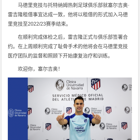
马德里竞技与托特纳姆热刺足球俱乐部就塞尔吉奥·
雷吉隆租借事宜达成一致，他将以租借的形式加入马德
里竞技至2022/23赛季结束。
在顺利完成体检之后，雷吉隆正式与俱乐部签署合
约。在上周顺利完成了耻骨手术的他将会在马德里竞技
医疗团队的监督和照顾下开始康复治疗和训练。
欢迎你，塞尔吉奥！