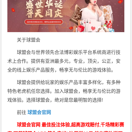
关于球盟会
球盟会与世界领先合法博彩娱乐平台系统商进行技
术上合作。提供有亚洲最多元，专业，顶尖，公正，安
全的线上娱乐产品服务，畅享无与伦比的游戏体验。
球盟会提供给玩家的娱乐产品丰富多样化，有多种
特色老虎机任您选择。加入球盟会，畅享无与伦比的游
戏体验。选择球盟会，绝对是您最明智的选择!
前往
球盟会官网
球盟会官网 最佳投注体验,超高游戏赔付,千场精彩赛