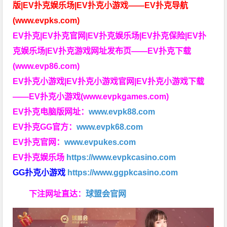
版|EV扑克娱乐场|EV扑克小游戏——EV扑克导航
(www.evpks.com)
EV扑克|EV扑克官网|EV扑克娱乐场|EV扑克保险|EV扑
克娱乐场|EV扑克游戏网址发布页——EV扑克下载
(www.evp86.com)
EV扑克小游戏|EV扑克小游戏官网|EV扑克小游戏下载
——EV扑克小游戏(www.evpkgames.com)
EV扑克电脑版网址：
www.evpk88.com
EV扑克GG官方：
www.evpk68.com
EV扑克官网：
www.evpukes.com
EV扑克娱乐场
https://www.evpkcasino.com
GG扑克小游戏
https://www.ggpkcasino.com
下注网址直达：
球盟会官网