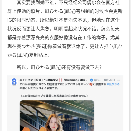
其实要找到她不难，不只经纪公司偶尔会在官方社
群上传她的照片，
凪ひかる
(凪光)有想到的时候也会更新
IG的限时动态，所以绝对不是消失不见；但她现在这个
状况反而更让人焦急，明明看起来状况不错，怎么每天
都是穿着漂漂亮亮的衣服好像没有在工作的样子，尤其
现在葵つかさ(葵司)做着做着就退休了，更让人担心凪ひ
かる(凪光)复制贴上：
所以，凪ひかる(凪光)还有没有要做下去？