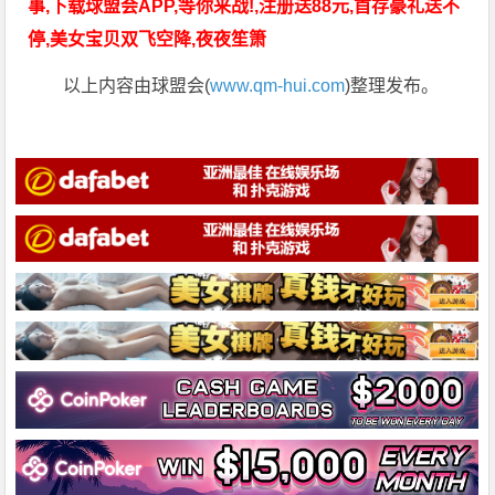
事,下载球盟会APP,等你来战!,注册送88元,首存豪礼送不
停,美女宝贝双飞空降,夜夜笙箫
以上内容由球盟会(
www.qm-hui.com
)整理发布。