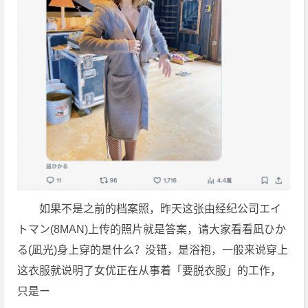
如果不是之前的档案照，昨天这张由经纪公司エイ
トマン(8MAN)上传的照片就是答案，请大家看看凪ひか
る(凪光)身上穿的是什么？没错，是浴袍，一般来说穿上
这衣服就说明了女优正在从事着「要脱衣服」的工作，
只是ー