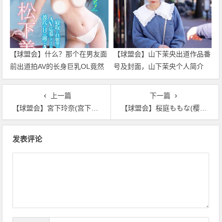
【球盟会】什么？那个在男友面
【球盟会】山下茉央出道作品番
前出道拍AV的长身巨乳OL竟然
号及封面，山下茉央个人简介
被无码卖家捕获下马了！
上一篇
下一篇
【球盟会】宮下玲奈(宫下玲奈)作品MIDA-500发布！到处都有男优冒出来！她12小时不喊卡拼命干！
【球盟会】桜庭ももな(樱庭桃菜)出道作品MIDA-276发布！F罩杯的满分肉体！两年没打炮的笑颜美少女迎接生涯最高潮！
文
发表评论
章
导
航