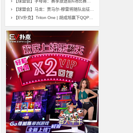
【球盟会】字母哥：赛季旅途前6场比赛非常棒 但前方的路还很漫长
【球盟会】马龙：贾马尔-穆雷将随队出征5场客场之旅 但不确定能否上场
【EV扑克】Triton One | 胡成旭赢下QQPK Genesis，TRITON ONE以震撼开场