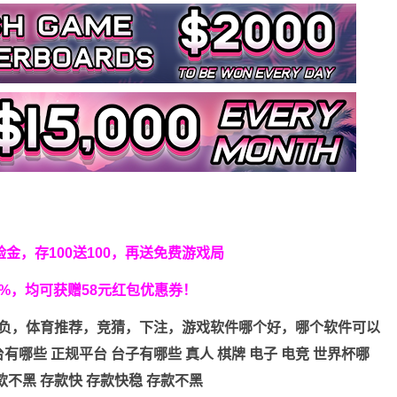
金，存100送100，再送免费游戏局
%，均可获赠58元红包优惠券！
平负，体育推荐，竞猜，下注，游戏软件哪个好，哪个软件可以
哪些 正规平台 台子有哪些 真人 棋牌 电子 电竞 世界杯哪
款不黑 存款快 存款快稳 存款不黑