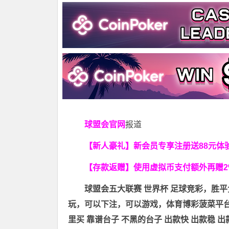
球盟会官网
报道
【新人豪礼】新会员专享注册送88元体验
【存款返赠】使用虚拟币支付额外再赠2
球盟会五大联赛 世界杯 足球竞彩，胜
玩，可以下注，可以游戏，体育博彩菠菜平台有
里买 靠谱台子 不黑的台子 出款快 出款稳 出