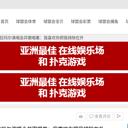
首页
球盟会体育
球盟会宝贝
球盟会彩票
球盟会捕鱼
拉玛尔演唱会并跟唱着：我喜欢你把我排除在外
发表评论