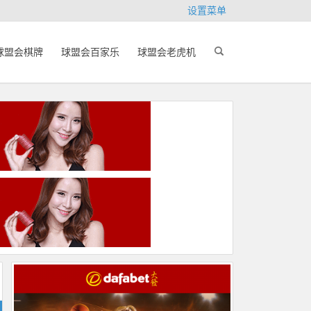
设置菜单
球盟会棋牌
球盟会百家乐
球盟会老虎机