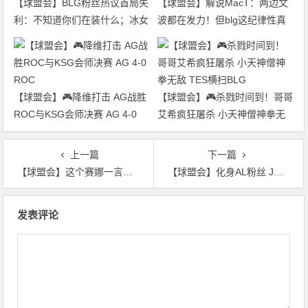
【球盟会】BLG粉丝热议首局失
【球盟会】解说MacT：两边文
利：不知道你们在装什么；冰女
波都在发力！但blg这纪律性真
送的好瞩目
是个老大难的问题
【球盟会】🎮降维打击 AG战胜
【球盟会】🎮杀戮时间到！哥哥
ROC与KSG会师决赛 AG 4-0
艾希疯狂屠杀 小天神僧神拳无
ROC
敌 TES横扫BLG
上一篇
下一篇
【球盟会】这个赛娜一言难尽！Ahn：Peyz是注重发育的选手 我的发挥比较可惜
【球盟会】化身AL粉丝 JDG本季S赛积分来到60分 若明日NIP淘汰将锁定冒泡赛
文
发表评论
章
导
航