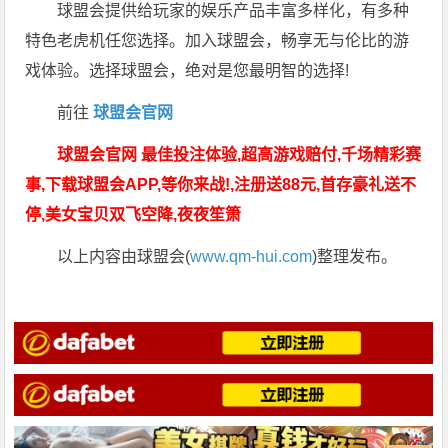
球盟会提供给玩家的娱乐产品丰富多样化，有多种
特色老虎机任您选择。加入球盟会，畅享无与伦比的游
戏体验。选择球盟会，绝对是您最明智的选择!
前往
球盟会官网
球盟会官网 最佳投注体验,超高游戏赔付,千场精彩赛
事,下载球盟会APP,等你来战!,注册送88元,首存豪礼送不
停,美女宝贝双飞空降,夜夜笙箫
以上内容由球盟会(
www.qm-hui.com
)整理发布。