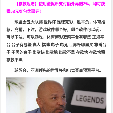
【存款返赠】使用虚拟币支付额外再赠2%，均可获
赠58元红包优惠券！
球盟会五大联赛 世界杯 足球竞彩，胜平负，体育推
荐，竞猜，下注，游戏软件哪个好，哪个软件可以玩，
可以下注，可以游戏，体育博彩菠菜平台有哪些 正规平
台 台子有哪些 真人 棋牌 电子 电竞 世界杯哪里买 靠谱台
子 不黑的台子 出款快 出款稳 出款不黑 存款快 存款快稳
存款不黑
球盟会，亚洲领先的世界杯和电竞赛事预测平台。