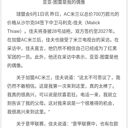
球盟会9月1日讯 昨日，AC米兰以总价700万欧元的
价格从沙尔克04签下中卫马利克-佳夫（Malick
Thiaw）。佳夫将身披28号战袍，双方签约至2027年。
在加盟AC米兰后，佳夫也接受了米兰电视台的采访。在
采访中，佳夫直言，他仍然不相信自己已经成为了红黑
军团的一员。此外，他还在采访中表示，亚亚-图雷是他
的偶像。
关于加盟AC米兰，佳夫说道：“这太不可思议了，我
仍然不敢相信。这是我第一次来到这里，真的太棒了。
我真的很高兴，可以说是欣喜若狂。电话一来，我就立
刻告诉了我的父母。这对我来说是一个很难得的机会，
我很高兴来到这里。“
关于意甲联赛，佳夫说道：“意甲联赛中，也有在欧