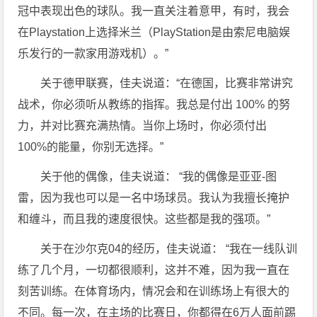
冠中表现出色的球队。我一直关注着意甲，有时，我会
在Playstation上选择米兰（PlayStation是由索尼电脑娱
乐发行的一款家用游戏机）。”
关于德甲联赛，佳夫说道：“在德国，比赛非常讲究
战术，你必须听从教练的指挥。我总是付出 100% 的努
力，并对比赛充满热情。当你上场时，你必须付出
100%的能量，你别无选择。”
关于他的偶像，佳夫说道： “我的偶像是亚亚-图
雷，因为我也可以是一名中场球员。我认为我擅长掩护
和缠斗，而且我的速度很快。这些都是我的强项。”
关于在沙尔克04的经历，佳夫说道： “我在一线队训
练了几个月，一切都很顺利，这并不难，因为我一直在
刻苦训练。在体育场内，情况会和在训练场上有很大的
不同。每一次，在主场的比赛日，你都得在6万人面前踢