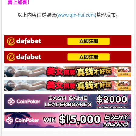
喜上加喜！
以上内容由球盟会(
www.qm-hui.com
)整理发布。