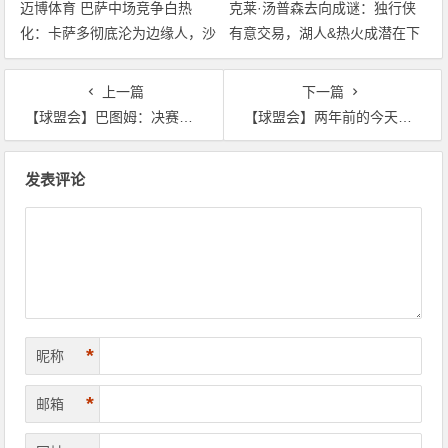
迈博体育 巴萨中场竞争白热
克莱·汤普森去向成谜：独行侠
化：卡萨多彻底沦为边缘人，沙
有意交易，湖人&热火成潜在下
特高薪邀约引发去留两难
家，大发体育助力你的致富之
路！
上一篇
下一篇
【球盟会】巴图姆：决赛法国VS西班牙 我们真的能让事情有所不同嘛？
【球盟会】两年前的今天：穆雷战快船抢七砍下40分 助掘金完成1-3大逆转
文
发表评论
章
导
航
*
昵称
*
邮箱