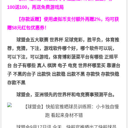
100送100，再送免费游戏局
【存款返赠】使用虚拟币支付额外再赠2%，均可获
赠58元红包优惠券！
球盟会五大联赛 世界杯 足球竞彩，胜平负，体育推
荐，竞猜，下注，游戏软件哪个好，哪个软件可以玩，
可以下注，可以游戏，体育博彩菠菜平台有哪些 正规平
台 台子有哪些 真人 棋牌 电子 电竞 世界杯哪里买 靠谱台
子 不黑的台子 出款快 出款稳 出款不黑 存款快 存款快稳
存款不黑
球盟会，亚洲领先的世界杯和电竞赛事预测平台。
球盟会9月17日讯 今天，快船官推晒出了快船球员