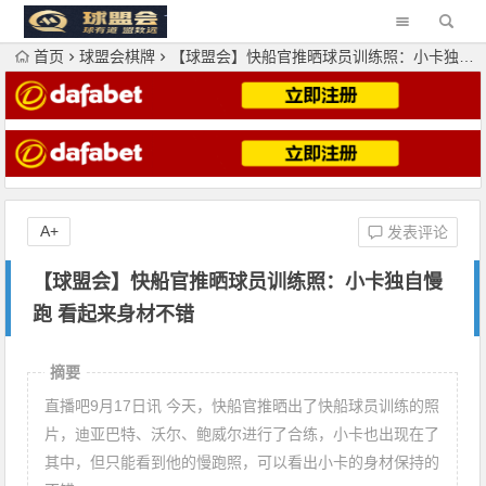
首页
球盟会棋牌
【球盟会】快船官推晒球员训练照：小卡独自慢跑 看起来身材不错
A+
发表评论
【球盟会】快船官推晒球员训练照：小卡独自慢
跑 看起来身材不错
摘要
直播吧9月17日讯 今天，快船官推晒出了快船球员训练的照
片，迪亚巴特、沃尔、鲍威尔进行了合练，小卡也出现在了
其中，但只能看到他的慢跑照，可以看出小卡的身材保持的