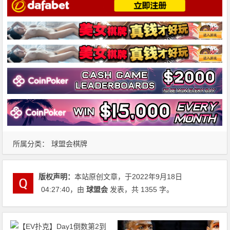
所属分类：
球盟会棋牌
版权声明：
本站原创文章，于2022年9月18日
04:27:40
，由
球盟会
发表，共 1355 字。