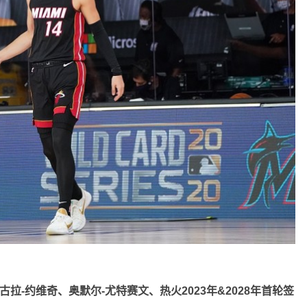
拉-约维奇、奥默尔-尤特赛文、热火2023年&2028年首轮签