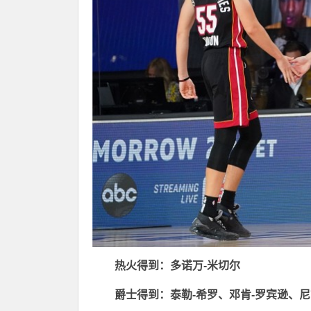
热火得到：多诺万-米切尔
爵士得到：泰勒-希罗、邓肯-罗宾逊、尼古