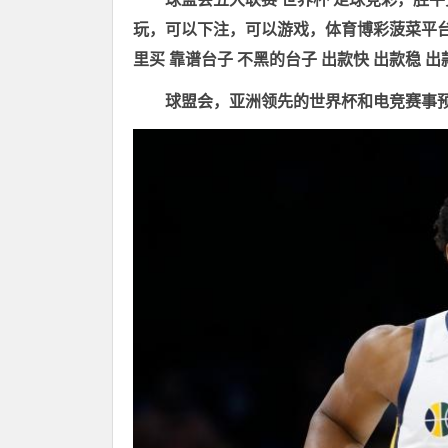
玩，可以下注，可以游戏，体育博彩菠菜平台有
里买 靠谱台子 不黑的台子 出款快 出款稳 出
球盟会，亚洲领先的世界杯和电竞赛事