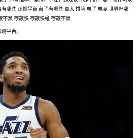
哪些 正规平台 台子有哪些 真人 棋牌 电子 电竞 世界杯哪
款不黑 存款快 存款快稳 存款不黑
预测平台。