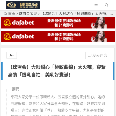
首页
球盟会宝贝
【球盟会】大眼甜心「極致曲線」太火辣，穿緊身裝「爆乳自拍」美乳好豐滿！
A+
发表评论
【球盟会】大眼甜心「極致曲線」太火辣，穿緊
身裝「爆乳自拍」美乳好豐滿！
摘要
來跟大家分享一位眼睛超大、五官很立體的正妹甜心，她的
曲線很辣，常會和大家分享惹火辣照，在網路上越來越受到
矚目！這位正妹叫做「연」，熱愛吃早午餐，尤其是酪梨的