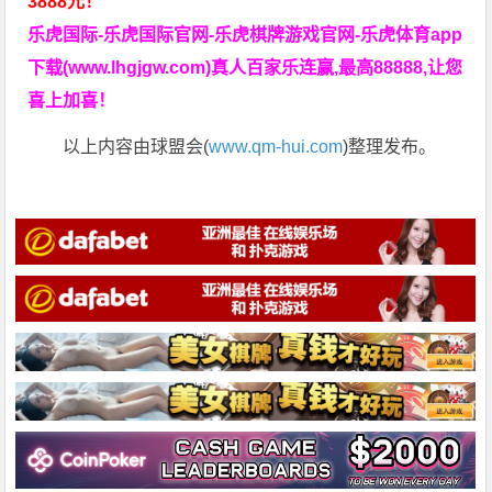
3888元！
乐虎国际-乐虎国际官网-乐虎棋牌游戏官网-乐虎体育app
下载(www.lhgjgw.com)真人百家乐连赢,最高88888,让您
喜上加喜！
以上内容由球盟会(
www.qm-hui.com
)整理发布。