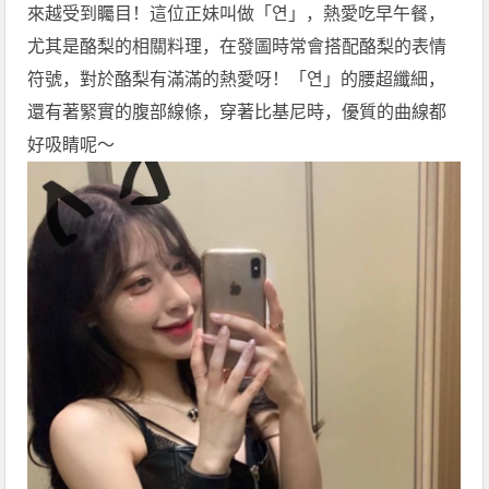
來越受到矚目！這位正妹叫做「연」，熱愛吃早午餐，
尤其是酪梨的相關料理，在發圖時常會搭配酪梨的表情
符號，對於酪梨有滿滿的熱愛呀！「연」的腰超纖細，
還有著緊實的腹部線條，穿著比基尼時，優質的曲線都
好吸睛呢～