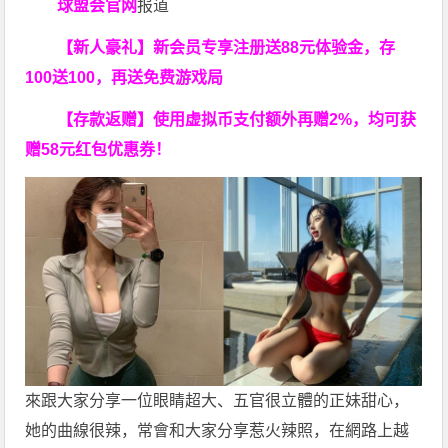
球盟会官网
报道
【新人豪礼】新会员专享注册送88元体验金，存
100送100，再送免费游戏局
【存款返赠】使用虚拟币支付额外再赠2%，均可获
赠58元红包优惠券！
來跟大家分享一位眼睛超大、五官很立體的正妹甜心，
她的曲線很辣，常會和大家分享惹火辣照，在網路上越