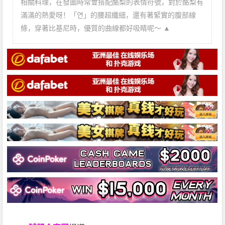
相關料理，在發圖時常會搭配酪梨的表情符號，對於酪梨有
滿滿的熱愛呀！「연」的腰超纖細，還有著緊實的腹部線
條，穿著比基尼時，優質的曲線都好吸睛呢～ ▲