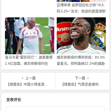
迈博体育 追梦回应杜兰特“76人
四人25+”言论：他说的是篮球即
得分，但别拿他和詹姆斯作比较
皇马今夏“雷厉风行”：迪奥曼德
维尼修斯续约博弈终局：83.3%
1.4亿加盟，维尼修斯续约在
留皇马，但阿森纳22.2%的威胁
即，阿森纳“声东击西”策略落
真实存在，大发体育助力你的致
空，大发体育助力你的致富之
富之路！
上一篇
下一篇
路！
【球盟会】中国小将庞清方首登2024届全美高中生榜单 三星评分87 全美大前29
【球盟会】气质还是被你拿捏了！杜兰特回大学母校观看橄榄球比赛
文
发表评论
章
导