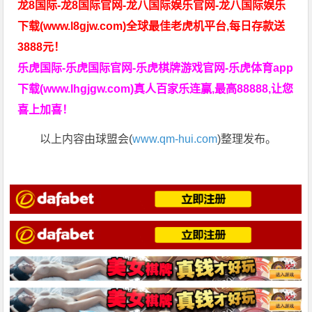
龙8国际-龙8国际官网-龙八国际娱乐官网-龙八国际娱乐
下载(www.l8gjw.com)全球最佳老虎机平台,每日存款送
3888元！
乐虎国际-乐虎国际官网-乐虎棋牌游戏官网-乐虎体育app
下载(www.lhgjgw.com)真人百家乐连赢,最高88888,让您
喜上加喜！
以上内容由球盟会(
www.qm-hui.com
)整理发布。