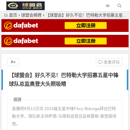
首页
球盟会棋牌
【球盟会】好久不见！巴特勒大学招募五星中锋 球队总监奥登大头照吸睛
A+
发表评论
【球盟会】好久不见！巴特勒大学招募五星中锋
球队总监奥登大头照吸睛
摘要
直播吧9月12日讯 2024届五星中锋Flory Bidunga拜访巴特
勒大学，球队新主帅萨德-马塔和运营总监格雷格-奥登接待
他。