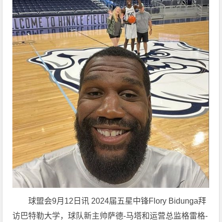
球盟会9月12日讯 2024届五星中锋Flory Bidunga拜
访巴特勒大学，球队新主帅萨德-马塔和运营总监格雷格-