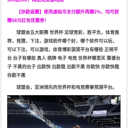
【存款返赠】使用虚拟币支付额外再赠2%，均可获
赠58元红包优惠券！
球盟会五大联赛 世界杯 足球竞彩，胜平负，体育推
荐，竞猜，下注，游戏软件哪个好，哪个软件可以玩，
可以下注，可以游戏，体育博彩菠菜平台有哪些 正规平
台 台子有哪些 真人 棋牌 电子 电竞 世界杯哪里买 靠谱台
子 不黑的台子 出款快 出款稳 出款不黑 存款快 存款快稳
存款不黑
球盟会，亚洲领先的世界杯和电竞赛事预测平台。