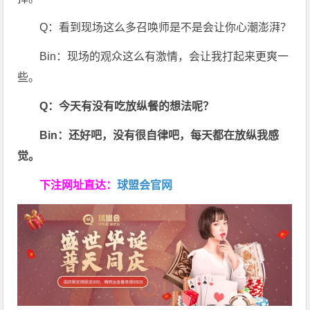
Q：看到现场这么多召唤师是不是会让你心潮澎湃？
Bin：现场的观众这么有激情，会让我打起来更爽一
些。
Q：今天有没有吃放纵餐的想法呢？
Bin：还好吧，没有很自律吧，每天都在放纵我感
觉。
下注网址直达：
球盟会官网