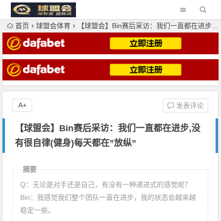
首页
球盟会体育
【球盟会】Bin赛后采访：我们一直都在进步,没有很自律(健身)每天都在”放纵”
A+
发表评论
【球盟会】Bin赛后采访：我们一直都在进步,没
有很自律(健身)每天都在”放纵”
摘要
Q：无论是对手还是自己，有没有一种递进式的感觉呢？
Bin：我感觉我们整个团队一直在进步，我的状态会越来越
稳定一些。