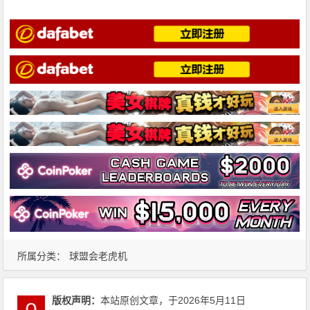
所属分类：
球盟会老虎机
版权声明：
本站原创文章，于2026年5月11日