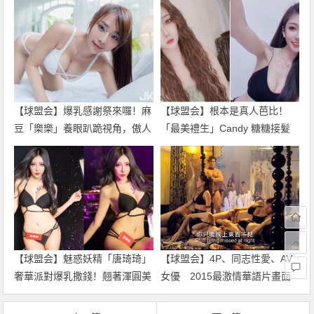
【球盟会】爆乳感謝祭來囉！麻
【球盟会】根本是真人芭比！
豆「樂樂」養眼趴跪視角，傲人
「最美禮生」Candy 糖糖接髮
雙峰擋不住！
換造型 超絕美長髮引網友讚：
好仙氣！
【球盟会】魅惑妖精「唐琦琦」
【球盟会】4P、同志性愛、AV
奢華派對爆乳撒錢！翹著渾圓美
女優 2015最激情華語片畫面
臀性感餵酒！
攏底加～