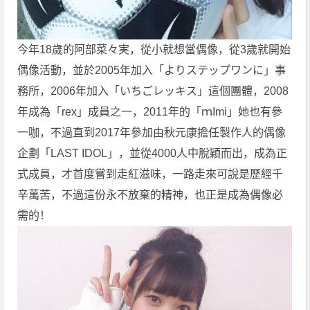
今年18歲的阿部菜々実，從小就想當偶像，從3歲就開始
偶像活動，並於2005年加入「よりステップワンに」事
務所，2006年加入「いちごレッキス」這個團體，2008
年成為「rex」成員之一，2011年的「ｍImi」她也有參
一咖，不過直到2017年參加由秋元康擔任製作人的偶像
企劃「LAST IDOL」，並從4000人中脫穎而出，成為正
式成員，才首度嘗到走紅滋味，一路走來可說是歷經千
辛萬苦，不過這份永不放棄的精神，也正是成為偶像必
需的！