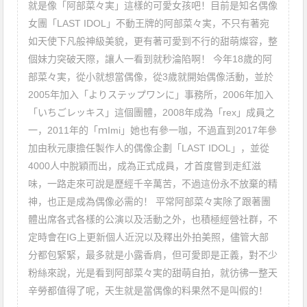
就是像「阿部菜々実」這樣的可愛女孩吧！目前是知名偶像
女團「LAST IDOL」不動王牌的阿部菜々実，不只有著宛
如天使下凡般神級美貌，更有著可愛到不行的甜萌燦容，整
個妹力突破天際，讓人一看到就秒淪陷啊！ 今年18歲的阿
部菜々実，從小就想當偶像，從3歲就開始偶像活動，並於
2005年加入「よりステップワンに」事務所，2006年加入
「いちごレッキス」這個團體，2008年成為「rex」成員之
一，2011年的「ｍImi」她也有參一咖，不過直到2017年參
加由秋元康擔任製作人的偶像企劃「LAST IDOL」，並從
4000人中脫穎而出，成為正式成員，才首度嘗到走紅滋
味，一路走來可說是歷經千辛萬苦，不過這份永不放棄的精
神，也正是成為偶像必需的！ 平常阿部菜々実除了跟著團
體出席各式各樣的公演以及活動之外，也積極經營社群，不
定時會在IG上更新個人近況以及釋出外拍美照，儘管大部
分都包緊緊，最多就是小露香肩，但可愛即是正義，對不少
粉絲來說，光是看到阿部菜々実的甜萌自拍，就彷彿一整天
辛勞都值得了呢，天生就是當偶像的料果然不是叫假的！