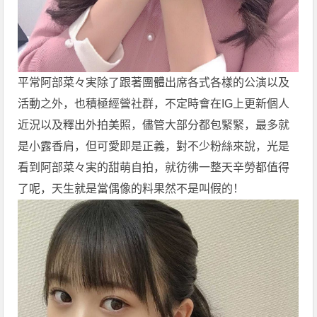
平常阿部菜々実除了跟著團體出席各式各樣的公演以及
活動之外，也積極經營社群，不定時會在IG上更新個人
近況以及釋出外拍美照，儘管大部分都包緊緊，最多就
是小露香肩，但可愛即是正義，對不少粉絲來說，光是
看到阿部菜々実的甜萌自拍，就彷彿一整天辛勞都值得
了呢，天生就是當偶像的料果然不是叫假的！