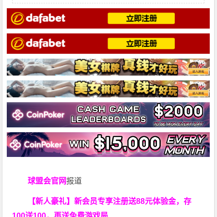
球盟会官网
报道
【新人豪礼】新会员专享注册送88元体验金，存
100送100，再送免费游戏局