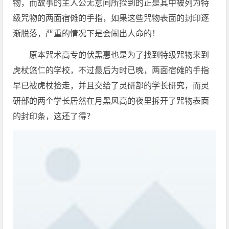
物，而故事的主人公无意间所捡到的正是其中被列为特
级咒物的两面宿傩的手指，如果这些咒物表面的封印逐
渐脱落，严重的情况下是会闹出人命的！
原本咒术高专的伏黑惠也是为了找到特级咒物来到
虎杖悠仁的学校，不过最后为时已晚，两面宿傩的手指
早已被虎杖捡走，并且交给了灵研部的学长研究，而灵
研部的两个学长居然在月黑风高的夜里拆开了咒物表面
的封印条，这还了得？