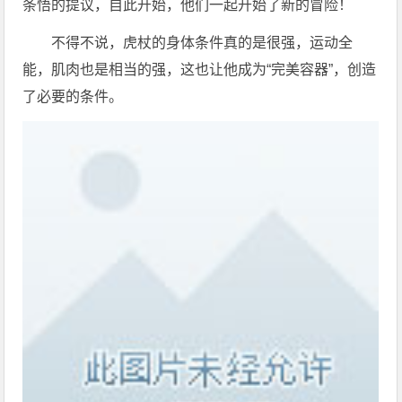
条悟的提议，自此开始，他们一起开始了新的冒险！
不得不说，虎杖的身体条件真的是很强，运动全
能，肌肉也是相当的强，这也让他成为“完美容器”，创造
了必要的条件。