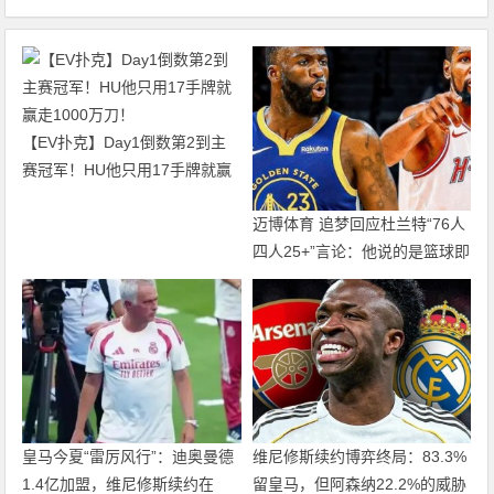
【EV扑克】Day1倒数第2到主
赛冠军！HU他只用17手牌就赢
走1000万刀！
迈博体育 追梦回应杜兰特“76人
四人25+”言论：他说的是篮球即
得分，但别拿他和詹姆斯作比较
皇马今夏“雷厉风行”：迪奥曼德
维尼修斯续约博弈终局：83.3%
1.4亿加盟，维尼修斯续约在
留皇马，但阿森纳22.2%的威胁