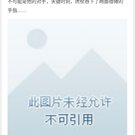
不可能是他的对手，关键时刻，虎杖吞下了两面宿傩的
手指……