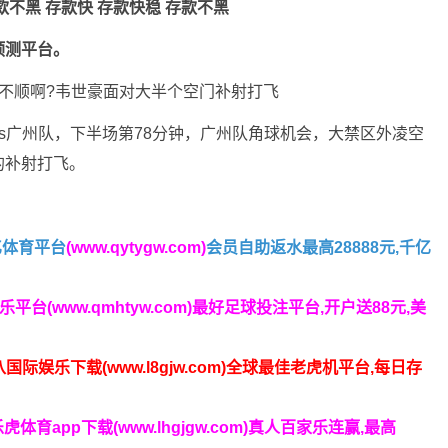
款不黑 存款快 存款快稳 存款不黑
预测平台。
城vs广州队，下半场第78分钟，广州队角球机会，大禁区外凌空
的补射打飞。
亿体育平台
(www.qytygw.com)
会员自助返水最高28888元,千亿
(www.qmhtyw.com)最好足球投注平台,开户送88元,美
际娱乐下载(www.l8gjw.com)全球最佳老虎机平台,每日存
育app下载(www.lhgjgw.com)真人百家乐连赢,最高