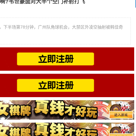
啊?韦世豪面对大半个空门补射打飞
州队，下半场第78分钟，广州队角球机会，大禁区外凌空抽射被韩佳奇