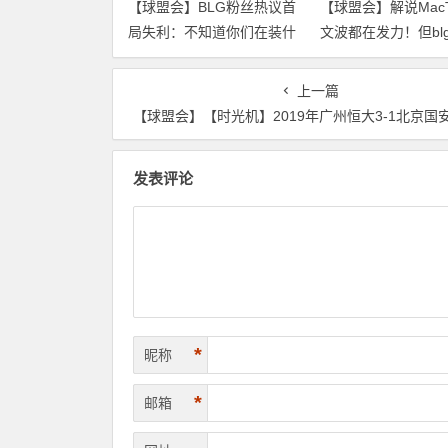
【球盟会】BLG粉丝热议首
【球盟会】解说Mac
局失利：不知道你们在装什
文波都在发力！但bl
么；冰女送的好瞩目
性真是个老大难的问
上一篇
【球盟会】【时光机】2019年广州恒大3-1北京国安，追平中超13连胜
发表评论
*
昵称
*
邮箱