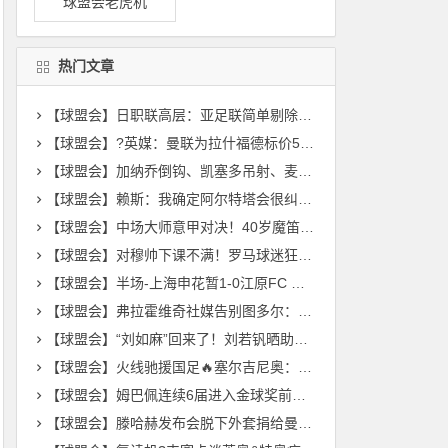
球盟会老虎机
热门文章
【球盟会】日职联高层：亚足联简单剔除泰山赛程，我们是否接受还是另一回事
【球盟会】?英媒：曼联为拉什福德标价5000万镑，有意三笘薰、尼科、K77
【球盟会】加纳乔倒钩、凯塞多吊射、麦卡重炮?英超赛季最佳进球你选择？
【球盟会】赖斯：我确定阿尔特塔会很纠结，不过他还是祝我好运我很开心
【球盟会】中场大师意甲对决！40岁魔笛打满全场+5次拦截，34岁丁丁5场3球
【球盟会】对穆帅下课不满！罗马球迷狂嘘罗马球员，尤其是队长佩莱格里尼
【球盟会】半场-上海申花暂1-0江原FC 特谢拉半场补时破门 维托尔进球被吹
【球盟会】弗拉霍维奇社媒告别图多尔：谢谢教练！祝你未来一切顺利
【球盟会】“刘如麻”回来了！刘若钒晒助攻视频：第一个主场胜利，加油三镇
【球盟会】火线驰援国足🔥塞尔吉尼奥：几乎一夜没睡 只在飞机上睡了3小时
【球盟会】姆巴佩连续6届进入金球奖前十，法国球员中亨利后首人
【球盟会】滕哈赫发布会脱下外套捐给曼联基金会，用于帮助曼彻斯特贫困家庭