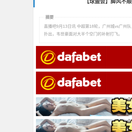
【球盟会】脚风不顺
摘要
直播吧9月13日讯 中超第18轮，广州城vs广
扑出，韦世豪面对大半个空门的补射打飞。