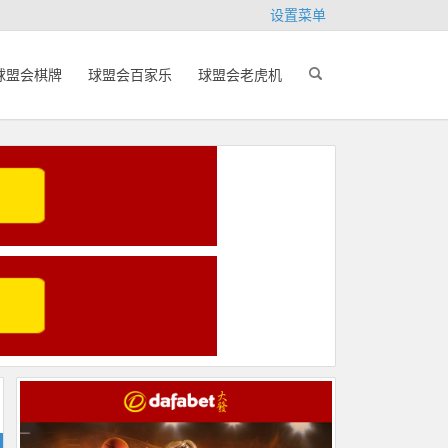
设置菜单
球盟会棋牌
球盟会百家乐
球盟会老虎机