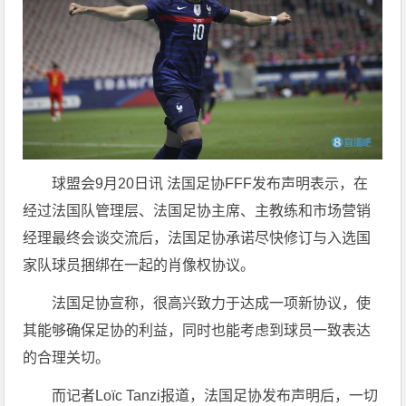
球盟会9月20日讯 法国足协FFF发布声明表示，在
经过法国队管理层、法国足协主席、主教练和市场营销
经理最终会谈交流后，法国足协承诺尽快修订与入选国
家队球员捆绑在一起的肖像权协议。
法国足协宣称，很高兴致力于达成一项新协议，使
其能够确保足协的利益，同时也能考虑到球员一致表达
的合理关切。
而记者Loïc Tanzi报道，法国足协发布声明后，一切