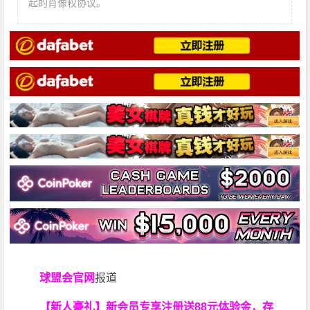
起的肖像权协议。
球盟会官网
报道
【新人豪礼】新会员专享注册送88元体验金，存