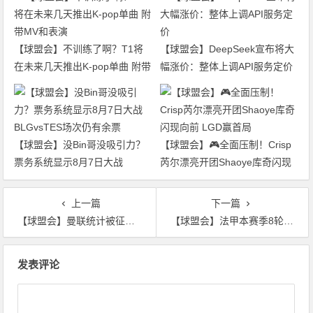
【球盟会】不训练了啊？T1将
【球盟会】DeepSeek宣布将大
在未来几天推出K-pop单曲 附带
幅涨价：整体上调API服务定价
MV和表演
【球盟会】没Bin哥没吸引力？
【球盟会】🎮全面压制！Crisp
票务系统显示8月7日大战
芮尔漂亮开团Shaoye库奇闪现
BLGvsTES场次仍有余票
向前 LGD赢首局
上一篇
下一篇
【球盟会】曼联统计被征召入国家队球员：共19人，C罗、安东尼在内
【球盟会】法甲本赛季8轮已产生34张红牌，五大联赛最多
文
发表评论
章
导
航