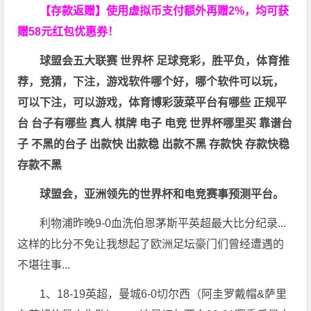
【存款返赠】使用虚拟币支付额外再赠2%，均可获
赠58元红包优惠券！
球盟会五大联赛 世界杯 足球竞彩，胜平负，体育推
荐，竞猜，下注，游戏软件哪个好，哪个软件可以玩，
可以下注，可以游戏，体育博彩菠菜平台有哪些 正规平
台 台子有哪些 真人 棋牌 电子 电竞 世界杯哪里买 靠谱台
子 不黑的台子 出款快 出款稳 出款不黑 存款快 存款快稳
存款不黑
球盟会，亚洲领先的世界杯和电竞赛事预测平台。
利物浦昨晚9-0血洗伯恩茅斯平英超最大比分纪录...
这样的比分不免让我想起了欧洲足坛豪门们曾经遭遇的
不堪往事...
1、18-19英超，曼城6-0切尔西（阿圭罗戴帽&萨里