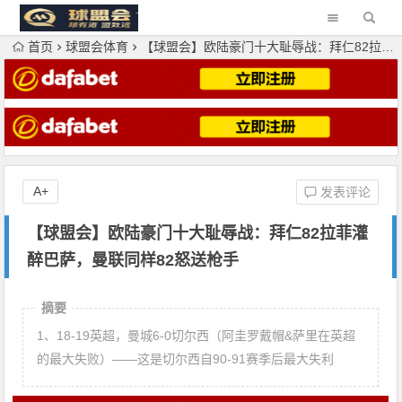
首页
球盟会体育
【球盟会】欧陆豪门十大耻辱战：拜仁82拉菲灌醉巴萨，曼联同样82怒送枪手
A+
发表评论
【球盟会】欧陆豪门十大耻辱战：拜仁82拉菲灌
醉巴萨，曼联同样82怒送枪手
摘要
1、18-19英超，曼城6-0切尔西（阿圭罗戴帽&萨里在英超
的最大失败）——这是切尔西自90-91赛季后最大失利