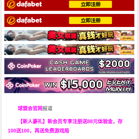
球盟会官网
报道
【新人豪礼】新会员专享注册送88元体验金，存
100送100，再送免费游戏局