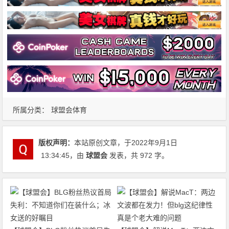
所属分类：
球盟会体育
版权声明：
本站原创文章，于2022年9月1日
13:34:45
，由
球盟会
发表，共 972 字。