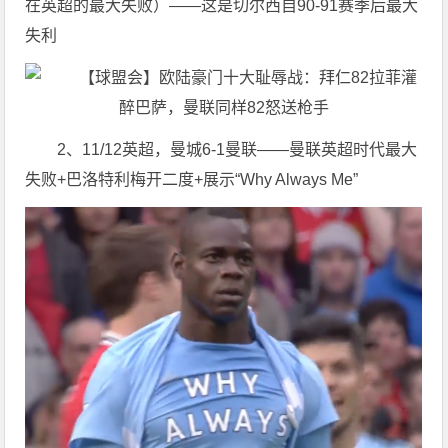
在英超的最大失败）——这是切尔西自90-91赛季后最大
失利
2、11/12英超，曼城6-1曼联——曼联英超时代最大
失败+巴洛特利梅开二度+展示“Why Always Me”