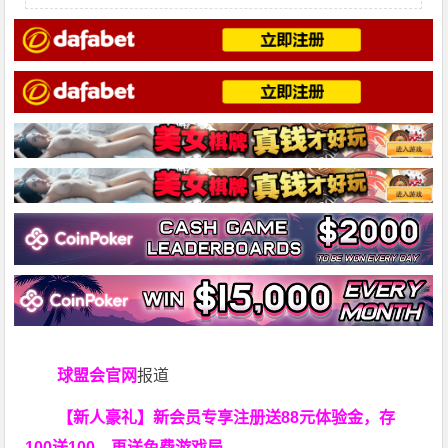
球盟会官网
报道
【新人豪礼】新会员专享注册送88元体验金，存
100送100，再送免费游戏局