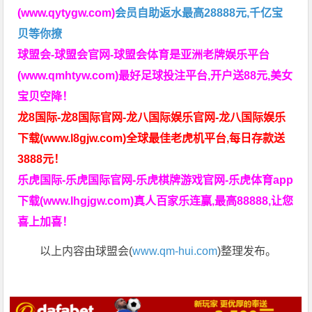
(www.qytygw.com)
会员自助返水最高28888元,千亿宝
贝等你撩
球盟会-球盟会官网-球盟会体育是亚洲老牌娱乐平台
(www.qmhtyw.com)最好足球投注平台,开户送88元,美女
宝贝空降！
龙8国际-龙8国际官网-龙八国际娱乐官网-龙八国际娱乐
下载(www.l8gjw.com)全球最佳老虎机平台,每日存款送
3888元！
乐虎国际-乐虎国际官网-乐虎棋牌游戏官网-乐虎体育app
下载(www.lhgjgw.com)真人百家乐连赢,最高88888,让您
喜上加喜！
以上内容由球盟会(
www.qm-hui.com
)整理发布。