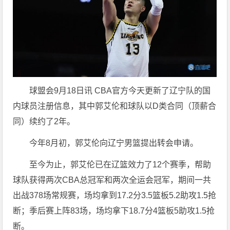
球盟会9月18日讯 CBA官方今天更新了辽宁队的国
内球员注册信息，其中郭艾伦和球队以D类合同（顶薪合
同）续约了2年。
今年8月初，郭艾伦向辽宁男篮提出转会申请。
至今为止，郭艾伦已在辽篮效力了12个赛季，帮助
球队获得两次CBA总冠军和两次全运会冠军，期间一共
出战378场常规赛，场均拿到17.2分3.5篮板5.2助攻1.5抢
断；季后赛上阵83场，场均拿下18.7分4篮板5助攻1.5抢
断。