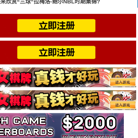
来欣赏“三球”拉梅洛-鲍尔NBL时期集锦?