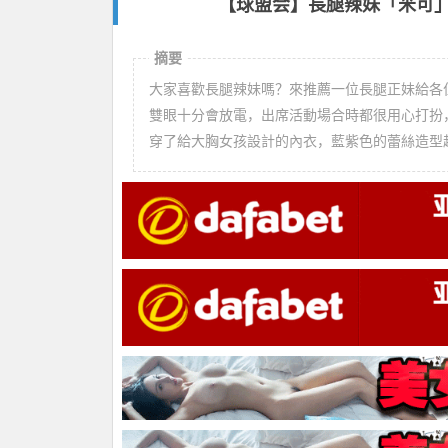
【球盟会】長腿辣妹「米可
摘要
大家喜歡長腿辣妹嗎？來推薦一位長腿正妹給各
雙眼十分會放電，出席活動場合時都很用心打扮
穿了給大胸女孩設計的內衣，藍紫色的蕾絲造型