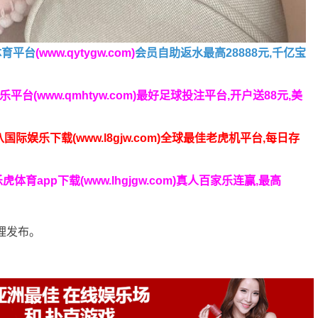
体育平台
(www.qytygw.com)
会员自助返水最高28888元,千亿宝
(www.qmhtyw.com)最好足球投注平台,开户送88元,美
际娱乐下载(www.l8gjw.com)全球最佳老虎机平台,每日存
育app下载(www.lhgjgw.com)真人百家乐连赢,最高
整理发布。