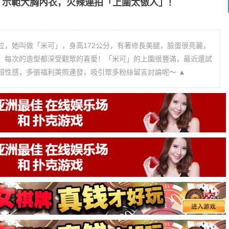
」示範大胸內衣，火辣連拍「上圍太傲人」！
位，她叫做「米可」，身高172公分，有著修長美腿，臉蛋很亮麗，
，每次的造型都深受觀眾的喜愛！「米可」的上圍很豐滿，最近還試
超性感，多張福利美照連發，吸引眾多粉絲留言討論呢～ ▲