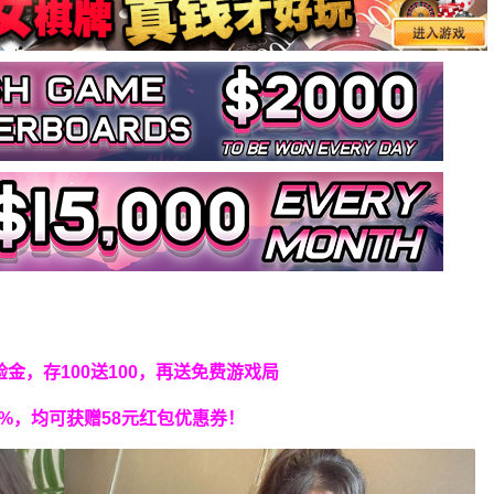
金，存100送100，再送免费游戏局
%，均可获赠58元红包优惠券！