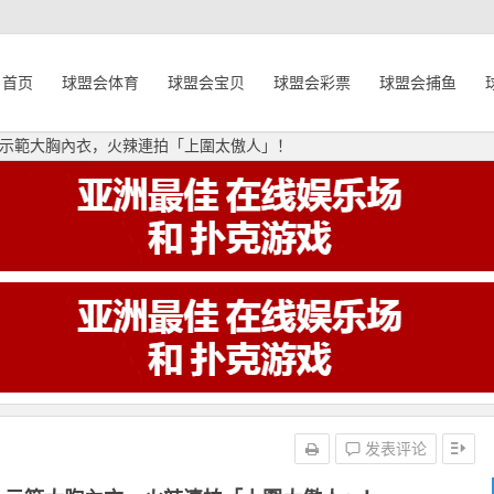
首页
球盟会体育
球盟会宝贝
球盟会彩票
球盟会捕鱼
示範大胸內衣，火辣連拍「上圍太傲人」！
发表评论