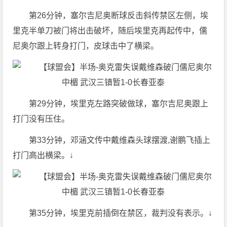
第26分钟，塞尔吉尼奥断球反击斜传禁区左侧，埃
里克半单刀被门将出击破坏，随后埃里克再起传中，儒
尼奥尔跟上转身打门，皮球击中了横梁。
第29分钟，埃里克左路突破做球，塞尔吉尼奥跟上
打门没有压住。
第33分钟，邓涵文传中戴维森头球摆渡,谢鹏飞插上
打门高出横梁。↓
第35分钟，埃里克前插倒在禁区，裁判没有表示。↓