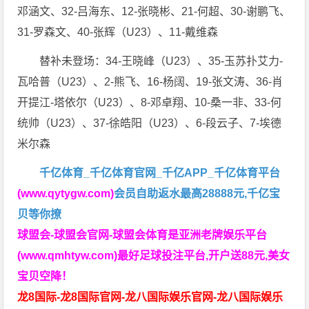
邓涵文、32-吕海东、12-张晓彬、21-何超、30-谢鹏飞、
31-罗森文、40-张辉（U23）、11-戴维森
替补未登场：34-王晓峰（U23）、35-玉苏扑艾力-
瓦哈普（U23）、2-熊飞、16-杨阔、19-张文涛、36-肖
开提江-塔依尔（U23）、8-邓卓翔、10-桑一非、33-何
统帅（U23）、37-徐皓阳（U23）、6-段云子、7-埃德
米尔森
千亿体育_千亿体育官网_千亿APP_千亿体育平台
(www.qytygw.com)
会员自助返水最高28888元,千亿宝
贝等你撩
球盟会-球盟会官网-球盟会体育是亚洲老牌娱乐平台
(www.qmhtyw.com)最好足球投注平台,开户送88元,美女
宝贝空降！
龙8国际-龙8国际官网-龙八国际娱乐官网-龙八国际娱乐