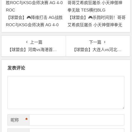
【球盟会】🎮降维打击 AG战胜
【球盟会】🎮杀戮时间到！哥哥
ROC与KSG会师决赛 AG 4-0
艾希疯狂屠杀 小天神僧神拳无
ROC
敌 TES横扫BLG
上一篇
下一篇
【球盟会】河南vs海港首发：武磊、巴尔加斯替补待命，蒋光太先发
【球盟会】大连人vs河北首发：林良铭、童磊缺阵，特索涅夫、曼巴出战
文
发表评论
章
导
航
*
昵称