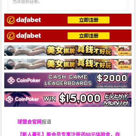
为其感到自豪。
球盟会官网
报道
【新人豪礼】新会员专享注册送88元体验金，存