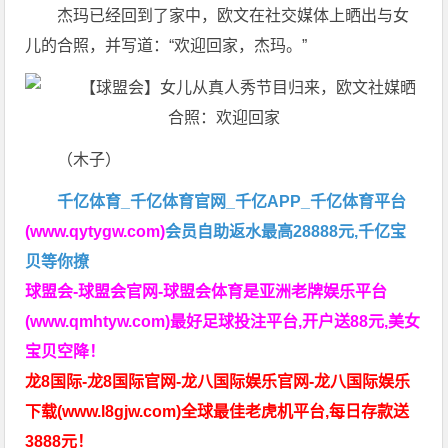
杰玛已经回到了家中，欧文在社交媒体上晒出与女
儿的合照，并写道：“欢迎回家，杰玛。”
（木子）
千亿体育_千亿体育官网_千亿APP_千亿体育平台
(www.qytygw.com)
会员自助返水最高28888元,千亿宝
贝等你撩
球盟会-球盟会官网-球盟会体育是亚洲老牌娱乐平台
(www.qmhtyw.com)最好足球投注平台,开户送88元,美女
宝贝空降！
龙8国际-龙8国际官网-龙八国际娱乐官网-龙八国际娱乐
下载(www.l8gjw.com)全球最佳老虎机平台,每日存款送
3888元！