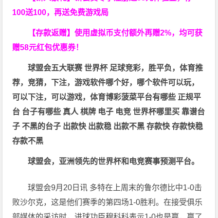
100送100，再送免费游戏局
【存款返赠】使用虚拟币支付额外再赠2%，均可获
赠58元红包优惠券！
球盟会五大联赛 世界杯 足球竞彩，胜平负，体育推
荐，竞猜，下注，游戏软件哪个好，哪个软件可以玩，
可以下注，可以游戏，体育博彩菠菜平台有哪些 正规平
台 台子有哪些 真人 棋牌 电子 电竞 世界杯哪里买 靠谱台
子 不黑的台子 出款快 出款稳 出款不黑 存款快 存款快稳
存款不黑
球盟会，亚洲领先的世界杯和电竞赛事预测平台。
球盟会9月20日讯 多特在上周末的鲁尔德比中1-0击
败沙尔克，这是他们赛季的第四场1-0胜利。在接受俱乐
部媒体的采访时，进球功臣穆科科表示1-0也是赢，赢了