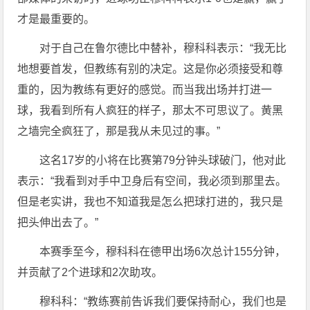
才是最重要的。
对于自己在鲁尔德比中替补，穆科科表示：“我无比
地想要首发，但教练有别的决定。这是你必须接受和尊
重的，因为教练有更好的感觉。而当我出场并打进一
球，我看到所有人疯狂的样子，那太不可思议了。黄黑
之墙完全疯狂了，那是我从未见过的事。”
这名17岁的小将在比赛第79分钟头球破门，他对此
表示：“我看到对手中卫身后有空间，我必须到那里去。
但是老实讲，我也不知道我是怎么把球打进的，我只是
把头伸出去了。”
本赛季至今，穆科科在德甲出场6次总计155分钟，
并贡献了2个进球和2次助攻。
穆科科：“教练赛前告诉我们要保持耐心，我们也是