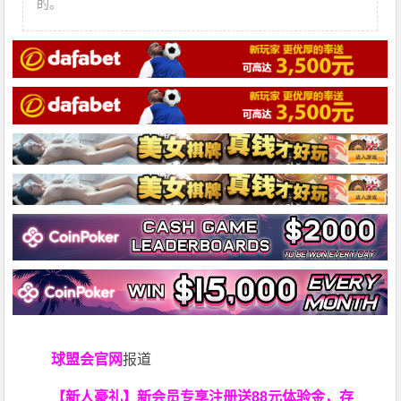
的。
球盟会官网
报道
【新人豪礼】新会员专享注册送88元体验金，存