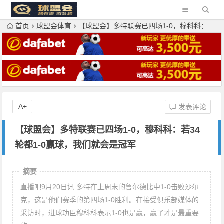
首页
球盟会体育
【球盟会】多特联赛已四场1-0，穆科科：若34轮都1-0赢球，我们就会是冠军
A+
发表评论
【球盟会】多特联赛已四场1-0，穆科科：若34
轮都1-0赢球，我们就会是冠军
摘要
直播吧9月20日讯 多特在上周末的鲁尔德比中1-0击败沙尔
克，这是他们赛季的第四场1-0胜利。在接受俱乐部媒体的
采访时，进球功臣穆科科表示1-0也是赢，赢了才是最重要