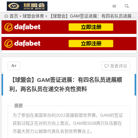
首页
球盟会体育
【球盟会】GAM签证进展：有四名队员进展顺利，两名队员在递交补充性资料
A+
发表评论
【球盟会】GAM签证进展：有四名队员进展顺
利，两名队员在递交补充性资料
摘要
为了参加在美国举办的2022英雄联盟世界赛，GAM的签证
获取过程正在对的方向上靠近。GAM和SGB两只队伍都在
尽最大努力让越南代表队去到世界舞台上。