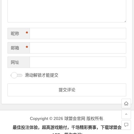
*
昵称
*
邮箱
网址
滑动解锁才能提交
Copyright © 2026 球盟会官网 版权所有.
最佳投注体验，超高游戏赔付，千场精彩赛事，下载球盟会