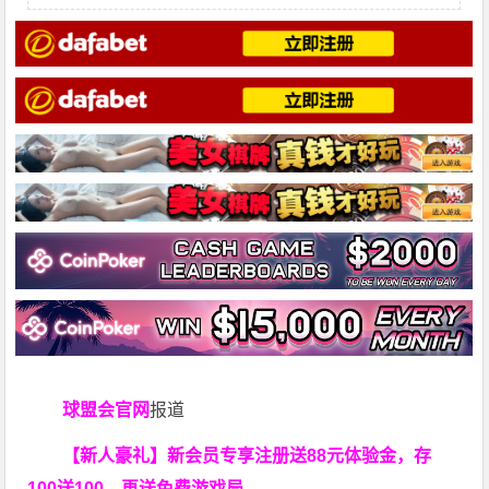
球盟会官网
报道
【新人豪礼】新会员专享注册送88元体验金，存
100送100，再送免费游戏局