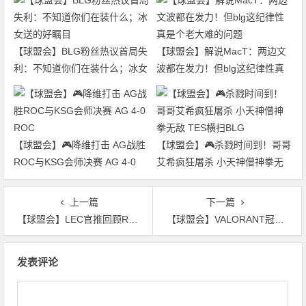
【球盟会】BLG粉丝热议首局失
【球盟会】解说MacT：两边文
利：不知道你们在装什么；冰女
波都在发力！但blg这纪律性真
送的好瞩目
是个老大难的问题
【球盟会】🎮降维打击 AG战胜
【球盟会】🎮杀戮时间到！哥哥
ROC与KSG会师决赛 AG 4-0
艾希疯狂屠杀 小天神僧神拳无
ROC
敌 TES横扫BLG
上一篇
下一篇
【球盟会】LEC官推回顾Rogue下路决赛数据：0死，五杀，FMVP
【球盟会】VALORANT冠军选手Sacy：我是Clearlove的迷弟 曾天天关注他的比赛
文
发表评论
章
导
航