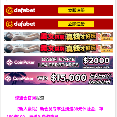
球盟会官网
报道
【新人豪礼】新会员专享注册送88元体验金，存
100送100，再送免费游戏局