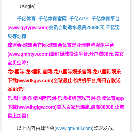
（Angie）
千亿体育_千亿体育官网_千亿APP_千亿体育平台
(www.qytygw.com)
会员自助返水最高28888元,千亿宝
贝等你撩
球盟会-球盟会官网-球盟会体育是亚洲老牌娱乐平台
(www.qmhtyw.com)最好足球投注平台,开户送88元,美女
宝贝空降！
龙8国际-龙8国际官网-龙八国际娱乐官网-龙八国际娱乐
下载(www.l8gjw.com)全球最佳老虎机平台,每日存款送
3888元！
乐虎国际-乐虎国际官网-乐虎棋牌游戏官网-乐虎体育app
下载(www.lhgjgw.com)真人百家乐连赢,最高88888,让您
喜上加喜！
以上内容由球盟会(
www.qm-hui.com
)整理发布。