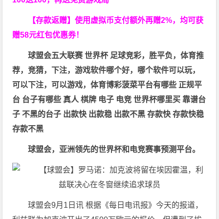
【存款返赠】使用虚拟币支付额外再赠2%，均可获
赠58元红包优惠券！
球盟会五大联赛 世界杯 足球竞彩，胜平负，体育推
荐，竞猜，下注，游戏软件哪个好，哪个软件可以玩，
可以下注，可以游戏，体育博彩菠菜平台有哪些 正规平
台 台子有哪些 真人 棋牌 电子 电竞 世界杯哪里买 靠谱台
子 不黑的台子 出款快 出款稳 出款不黑 存款快 存款快稳
存款不黑
球盟会，亚洲领先的世界杯和电竞赛事预测平台。
球盟会9月1日讯 根据《每日电讯报》今天的报道，