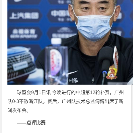
球盟会9月1日讯 今晚进行的中超第12轮补赛，广州
队0-3不敌浙江队。赛后，广州队技术总监傅博出席了新
闻发布会。
——点评比赛