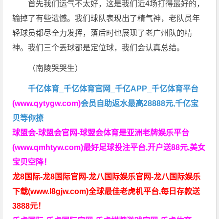
首先我们运气不太好，这是我们近4场打得最好的，
输掉了有些遗憾。我们球队表现出了精气神，老队员年
轻球员都尽全力发挥，落后时也展现了老广州队的精
神。我们三个丢球都是定位球，我们会认真总结。
（南陵哭哭生）
千亿体育_千亿体育官网_千亿APP_千亿体育平台
(www.qytygw.com)
会员自助返水最高28888元,千亿宝
贝等你撩
球盟会-球盟会官网-球盟会体育是亚洲老牌娱乐平台
(www.qmhtyw.com)最好足球投注平台,开户送88元,美女
宝贝空降！
龙8国际-龙8国际官网-龙八国际娱乐官网-龙八国际娱乐
下载(www.l8gjw.com)全球最佳老虎机平台,每日存款送
3888元！