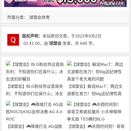
所属分类：
球盟会体育
版权声明：
本站原创文章，于2022年9月2日
02:41:00
，由
球盟会
发表，共 648 字。
【球盟会】BLG粉丝热议首局失
【球盟会】解说MacT：两边文
利：不知道你们在装什么；冰女
波都在发力！但blg这纪律性真
送的好瞩目
是个老大难的问题
【球盟会】🎮降维打击 AG战胜
【球盟会】🎮杀戮时间到！哥哥