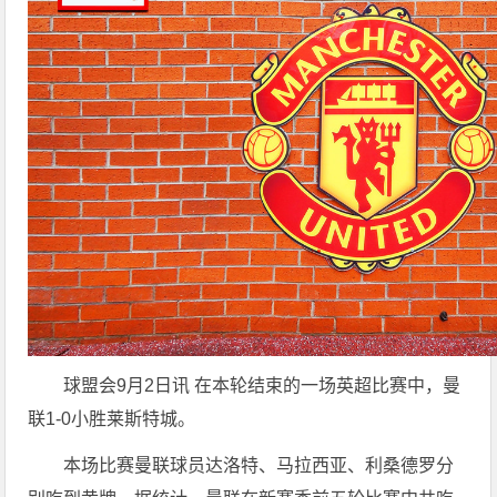
球盟会9月2日讯 在本轮结束的一场英超比赛中，曼
联1-0小胜莱斯特城。
本场比赛曼联球员达洛特、马拉西亚、利桑德罗分