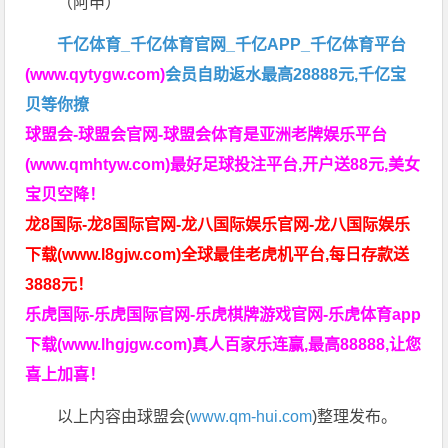
（阿申）
千亿体育_千亿体育官网_千亿APP_千亿体育平台
(www.qytygw.com)
会员自助返水最高28888元,千亿宝
贝等你撩
球盟会-球盟会官网-球盟会体育是亚洲老牌娱乐平台
(www.qmhtyw.com)最好足球投注平台,开户送88元,美女
宝贝空降！
龙8国际-龙8国际官网-龙八国际娱乐官网-龙八国际娱乐
下载(www.l8gjw.com)全球最佳老虎机平台,每日存款送
3888元！
乐虎国际-乐虎国际官网-乐虎棋牌游戏官网-乐虎体育app
下载(www.lhgjgw.com)真人百家乐连赢,最高88888,让您
喜上加喜！
以上内容由球盟会(
www.qm-hui.com
)整理发布。