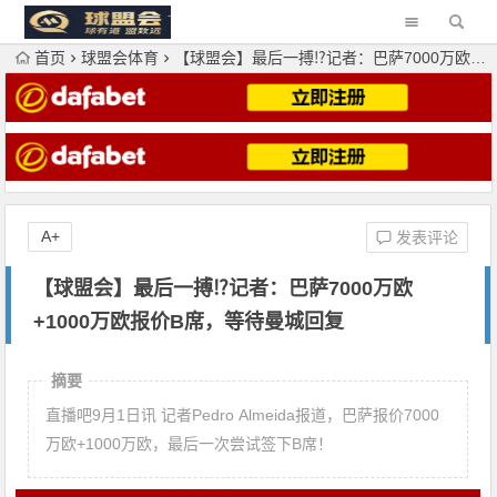
首页
球盟会体育
【球盟会】最后一搏⁉️记者：巴萨7000万欧+1000万欧报价B席，等待曼城回复
A+
发表评论
【球盟会】最后一搏⁉️记者：巴萨7000万欧
+1000万欧报价B席，等待曼城回复
摘要
直播吧9月1日讯 记者Pedro Almeida报道，巴萨报价7000
万欧+1000万欧，最后一次尝试签下B席！