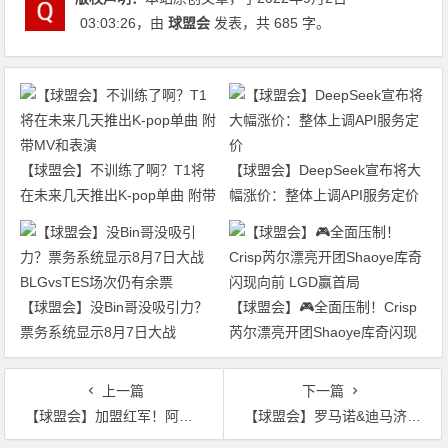
03:03:26
，由
球盟会
发表，共 685 字。
【球盟会】不训练了啊？T1将
【球盟会】DeepSeek宣布将大
在未来几天推出K-pop单曲 附带
幅涨价：整体上调API服务定价
MV和表演
【球盟会】没Bin哥没吸引力？
【球盟会】🎮全面压制！Crisp
票务系统显示8月7日大战
芮尔漂亮开团Shaoye库奇闪现
BLGvsTES场次仍有余票
向前 LGD赢首局
上一篇
下一篇
【球盟会】加盟红军！阿图尔INS发表视频告别尤文：万分感谢！
【球盟会】罗马诺&迪马济奥：阿图尔与利物浦完成签约，球员已通过体检