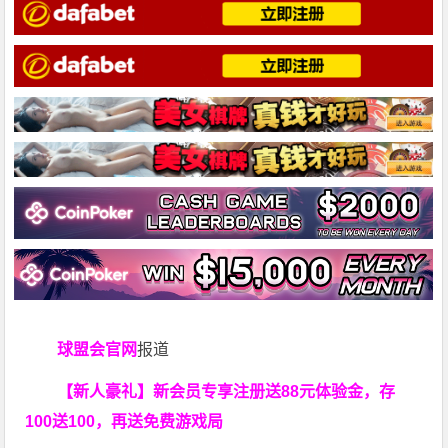
球盟会官网
报道
【新人豪礼】新会员专享注册送88元体验金，存
100送100，再送免费游戏局