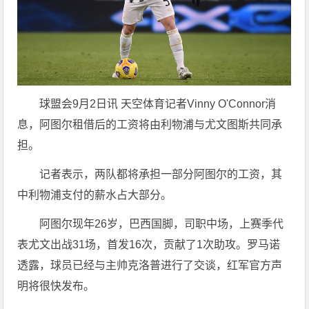
球盟会9月2日讯 天空体育记者Vinny O'Connor消
息，阿图尔租借后的工资将由利物浦与尤文图斯共同承
担。
记者表示，两队都将承担一部分阿图尔的工资，其
中利物浦支付的薪水占大部分。
阿图尔现年26岁，巴西国脚，司职中场，上赛季代
表尤文出战31场，首发16次，贡献了1次助攻。罗马诺
透露，球员已经与主帅克洛普进行了交谈，红军官方声
明将很快发布。