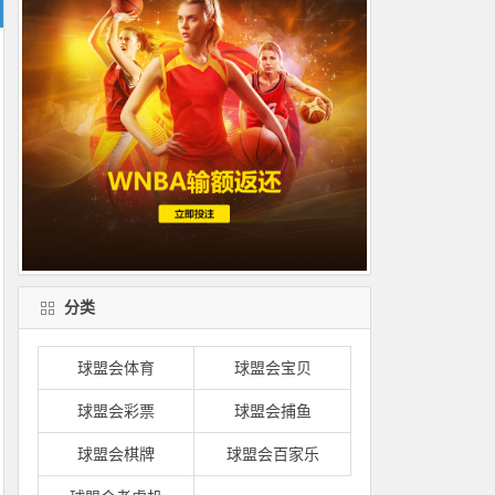
分类
球盟会体育
球盟会宝贝
球盟会彩票
球盟会捕鱼
球盟会棋牌
球盟会百家乐