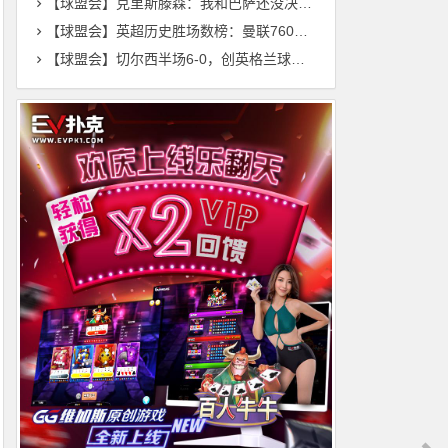
【球盟会】克里斯滕森：我和巴萨还没决定未来，现在只专注于好好表现
【球盟会】英超历史胜场数榜：曼联760场居首，阿森纳700场次席，利物浦第三
【球盟会】切尔西半场6-0，创英格兰球队1976-77赛季来欧战半场最大领先纪录