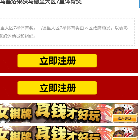
马塞洛荣获马德里大区7星体育奖
德里大区7星体育奖。马德里大区7星体育奖由地区政府颁发，以表彰
献的运动员和组织。