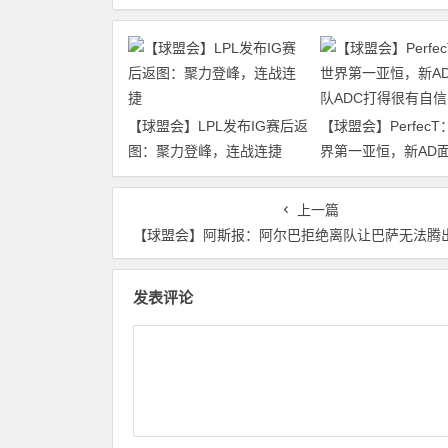
【球盟会】LPL发布IG赛后返
【球盟会】Perfec
图：聚力登峰，连战连捷
界第一亚恒，新AD
ADC打得很有自信
上一篇
【球盟会】阿斯报：阿尔巴拒绝离队让巴萨无法腾出薪资空间去签下
发表评论