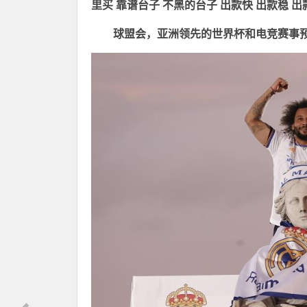
里买 靠谱台子 不黑的台子 出款快 出款稳 出
球盟会，亚洲领先的世界杯和电竞赛事