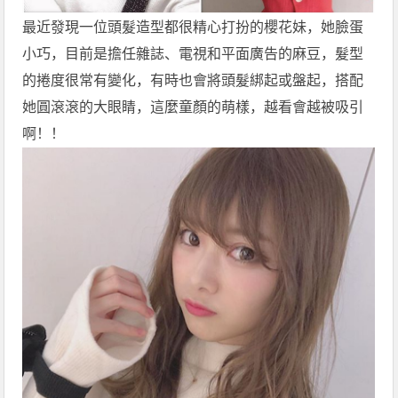
最近發現一位頭髮造型都很精心打扮的櫻花妹，她臉蛋
小巧，目前是擔任雜誌、電視和平面廣告的麻豆，髮型
的捲度很常有變化，有時也會將頭髮綁起或盤起，搭配
她圓滾滾的大眼睛，這麼童顏的萌樣，越看會越被吸引
啊！！