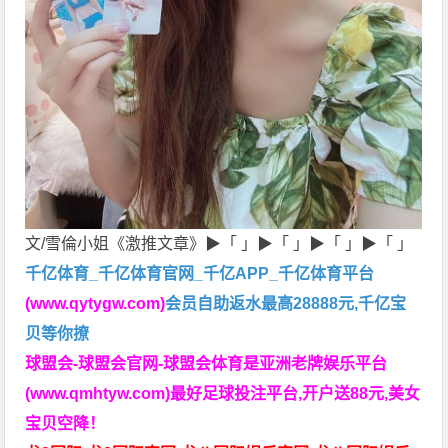
文/雪倫小姐
《激推文章》▶「 」▶「 」▶「 」▶「 」
千亿体育_千亿体育官网_千亿APP_千亿体育平台
(www.qytygw.com)
会员自助返水最高28888元,千亿宝
贝等你撩
球盟会-球盟会官网-球盟会体育是亚洲老牌娱乐平台
(www.qmhtyw.com)最好足球投注平台,开户送88元,美女
宝贝空降！