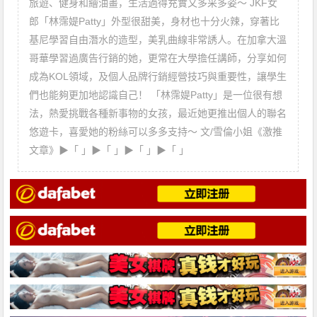
旅遊、健身和繪油畫，生活過得充實又多采多姿～ JKF女
郎「林霈媞Patty」外型很甜美，身材也十分火辣，穿著比
基尼學習自由潛水的造型，美乳曲線非常誘人。在加拿大溫
哥華學習過廣告行銷的她，更常在大學擔任講師，分享如何
成為KOL領域，及個人品牌行銷經營技巧與重要性，讓學生
們也能夠更加地認識自己！ 「林霈媞Patty」是一位很有想
法，熱愛挑戰各種新事物的女孩，最近她更推出個人的聯名
悠遊卡，喜愛她的粉絲可以多多支持～ 文/雪倫小姐《激推
文章》▶「 」▶「 」▶「 」▶「 」