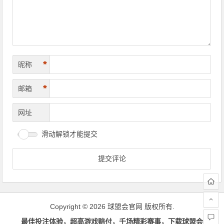
航
*
昵称
*
邮箱
网址
滑动解锁才能提交
Copyright © 2026 球盟会官网 版权所有.
最佳投注体验，超高游戏赔付，千场精彩赛事，下载球盟会