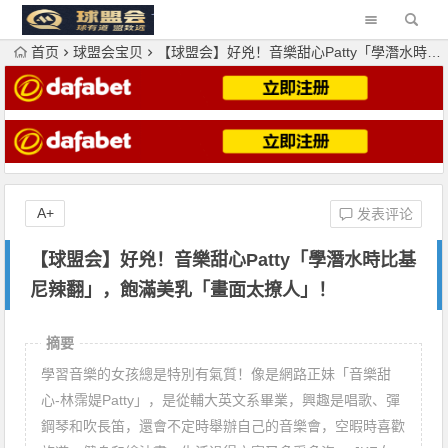
首页
球盟会宝贝
【球盟会】好兇！音樂甜心Patty「學潛水時比基尼辣翻」，飽滿美乳「畫面太撩人」！
A+
发表评论
【球盟会】好兇！音樂甜心Patty「學潛水時比基
尼辣翻」，飽滿美乳「畫面太撩人」！
摘要
學習音樂的女孩總是特別有氣質！像是網路正妹「音樂甜
心-林霈媞Patty」，是從輔大英文系畢業，興趣是唱歌、彈
鋼琴和吹長笛，還會不定時舉辦自己的音樂會，空暇時喜歡