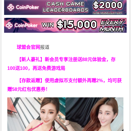
球盟会官网
报道
【新人豪礼】新会员专享注册送88元体验金，存
100送100，再送免费游戏局
【存款返赠】使用虚拟币支付额外再赠2%，均可获
赠58元红包优惠券！