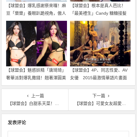
【球盟会】爆乳感謝祭來囉！麻
【球盟会】根本是真人芭比！
豆「樂樂」養眼趴跪視角，傲人
「最美禮生」Candy 糖糖接髮
雙峰擋不住！
換造型 超絕美長髮引網友讚：
好仙氣！
【球盟会】魅惑妖精「唐琦琦」
【球盟会】4P、同志性愛、AV
奢華派對爆乳撒錢！翹著渾圓美
女優 2015最激情華語片畫面
臀性感餵酒！
攏底加～
上一篇
下一篇
【球盟会】白甜系天菜！「夏筠婷Bambi」長輩兇猛，雄偉到太逼人了！
【球盟会】可愛女友超愛森七七！帶去度假穿「火辣比基尼」真的好兇！又白又嫩快受不了…
文
发表评论
章
导