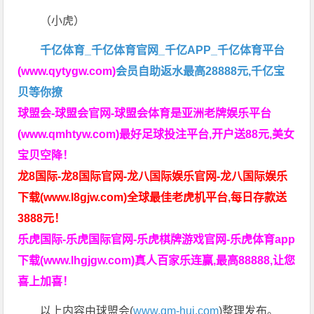
（小虎）
千亿体育_千亿体育官网_千亿APP_千亿体育平台
(www.qytygw.com)
会员自助返水最高28888元,千亿宝
贝等你撩
球盟会-球盟会官网-球盟会体育是亚洲老牌娱乐平台
(www.qmhtyw.com)最好足球投注平台,开户送88元,美女
宝贝空降！
龙8国际-龙8国际官网-龙八国际娱乐官网-龙八国际娱乐
下载(www.l8gjw.com)全球最佳老虎机平台,每日存款送
3888元！
乐虎国际-乐虎国际官网-乐虎棋牌游戏官网-乐虎体育app
下载(www.lhgjgw.com)真人百家乐连赢,最高88888,让您
喜上加喜！
以上内容由球盟会(
www.qm-hui.com
)整理发布。