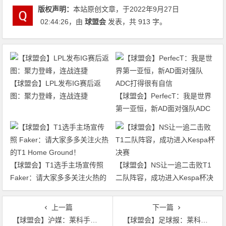
版权声明：
本站原创文章，于2022年9月27日
02:44:26
，由
球盟会
发表，共 913 字。
【球盟会】LPL发布IG赛后返
图：聚力登峰，连战连捷
【球盟会】PerfecT：我是世界
第一亚恒，新AD面对强队ADC
打得很有自信
【球盟会】T1选手主场宣传照
【球盟会】NS让一追二击败T1
Faker：请大家多多关注火热的
二队阵容，成功进入Kespa杯决
T1 Home Ground！
赛
上一篇
下一篇
【球盟会】沪媒：莱科手握豪华阵容但技战术乏善可陈，如同把烧鹅做出咸菜味
【球盟会】足球报：莱科强拆武巴组合球迷不买账，高层未过多干涉主帅决定