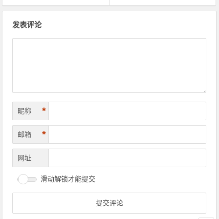
文
发表评论
章
导
航
*
昵称
*
邮箱
网址
滑动解锁才能提交