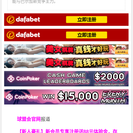
能与巴尔加斯竞争主力。
球盟会官网
报道
【新人豪礼】新会员专享注册送88元体验金，存