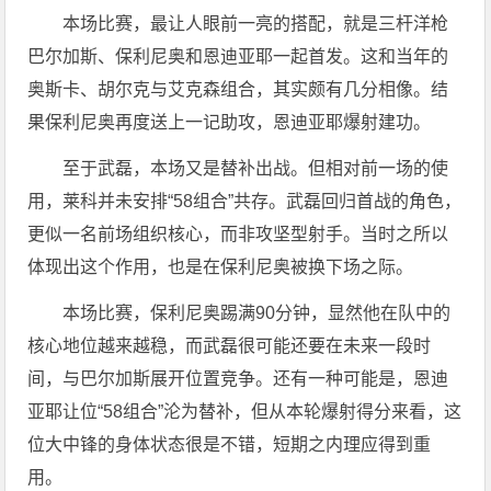
本场比赛，最让人眼前一亮的搭配，就是三杆洋枪
巴尔加斯、保利尼奥和恩迪亚耶一起首发。这和当年的
奥斯卡、胡尔克与艾克森组合，其实颇有几分相像。结
果保利尼奥再度送上一记助攻，恩迪亚耶爆射建功。
至于武磊，本场又是替补出战。但相对前一场的使
用，莱科并未安排“58组合”共存。武磊回归首战的角色，
更似一名前场组织核心，而非攻坚型射手。当时之所以
体现出这个作用，也是在保利尼奥被换下场之际。
本场比赛，保利尼奥踢满90分钟，显然他在队中的
核心地位越来越稳，而武磊很可能还要在未来一段时
间，与巴尔加斯展开位置竞争。还有一种可能是，恩迪
亚耶让位“58组合”沦为替补，但从本轮爆射得分来看，这
位大中锋的身体状态很是不错，短期之内理应得到重
用。