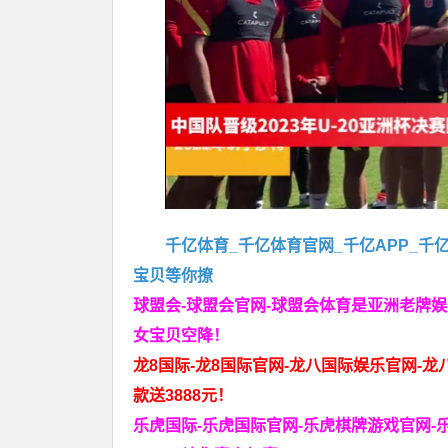
千亿体育_千亿体育官网_千亿APP_千
宝贝等你撩
球盟会-球盟会官网-球盟会体育是亚洲老牌娱乐平台
女宝贝空降！
龙8国际-龙8国际官网-龙八国际娱乐官网-龙八国
款送3888元！
乐虎国际-乐虎国际官网-乐虎棋牌游戏官网-乐虎体