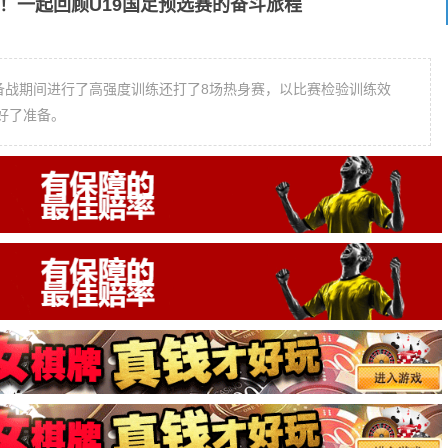
！一起回顾U19国足预选赛的奋斗旅程
备战期间进行了高强度训练还打了8场热身赛，以比赛检验训练效
好了准备。