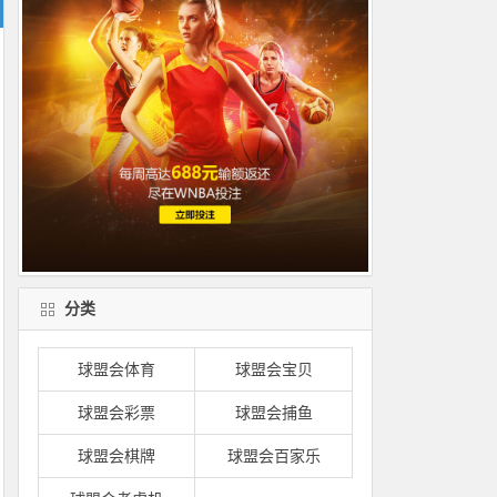
分类
球盟会体育
球盟会宝贝
球盟会彩票
球盟会捕鱼
球盟会棋牌
球盟会百家乐