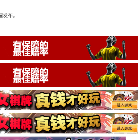
整理发布。