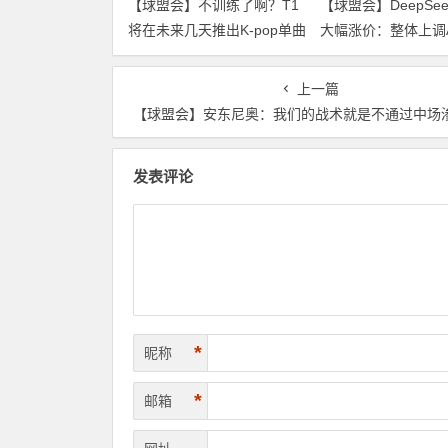
【球盟会】不训练了啊？T1
【球盟会】DeepSe
将在未来几天推出K-pop单曲
大幅涨价：整体上调A
附带MV和表演
定价
上一篇
【球盟会】安东尼奥：我们的战术就是不通过中场渗透，沙特可以把我
发表评论
*
昵称
*
邮箱