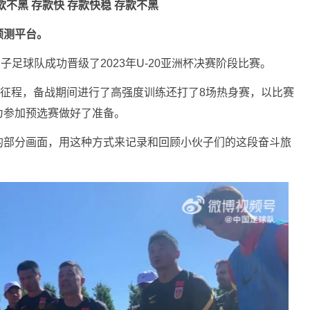
款不黑 存款快 存款快稳 存款不黑
预测平台。
子足球队成功晋级了2023年U-20亚洲杯决赛阶段比赛。
的征程，备战期间进行了高强度训练还打了8场热身赛，以比赛
为参加预选赛做好了准备。
的部分画面，用这种方式来记录和回顾小伙子们的这段奋斗旅