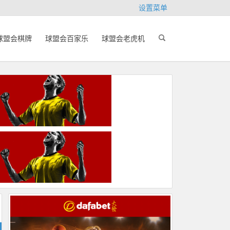
设置菜单
球盟会棋牌
球盟会百家乐
球盟会老虎机