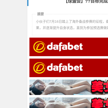
【球盟会】??目标完成
摘要
小伙子们7月16日踏上了海外备战参赛的征程，
果，并逐渐提升自身状态，直到为参加预选赛做