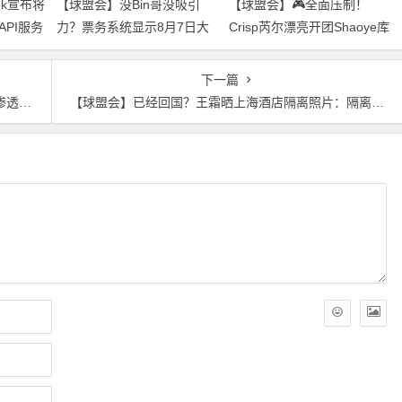
ek宣布将
【球盟会】没Bin哥没吸引
【球盟会】🎮全面压制！
PI服务
力？票务系统显示8月7日大
Crisp芮尔漂亮开团Shaoye库
战BLGvsTES场次仍有余票
奇闪现向前 LGD赢首局
下一篇
们摧毁
【球盟会】已经回国？王霜晒上海酒店隔离照片：隔离也要动起来！