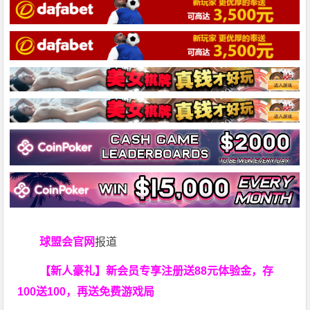
球盟会官网
报道
【新人豪礼】新会员专享注册送88元体验金，存
100送100，再送免费游戏局