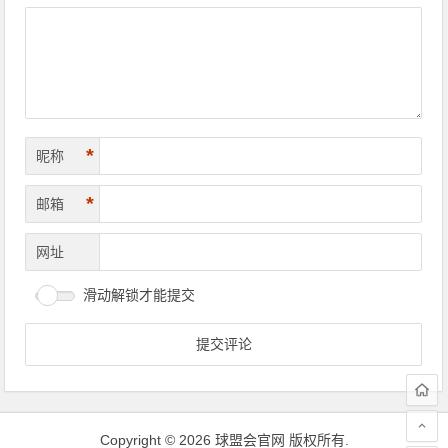
导
航
*
昵称
*
邮箱
网址
滑动解锁才能提交
Copyright © 2026 球盟会官网 版权所有.