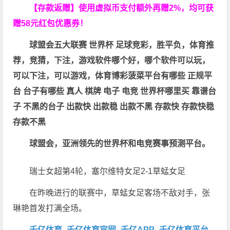
【存款返赠】使用虚拟币支付额外再赠2%，均可获
赠58元红包优惠券！
球盟会五大联赛 世界杯 足球竞彩，胜平负，体育推
荐，竞猜，下注，游戏软件哪个好，哪个软件可以玩，
可以下注，可以游戏，体育博彩菠菜平台有哪些 正规平
台 台子有哪些 真人 棋牌 电子 电竞 世界杯哪里买 靠谱台
子 不黑的台子 出款快 出款稳 出款不黑 存款快 存款快稳
存款不黑
球盟会，亚洲领先的世界杯和电竞赛事预测平台。
瑞士女超第4轮，塞尔维特女足2-1草蜢女足
在昨晚进行的联赛中，草蜢女足客场不敌对手，张
琳艳首发打满全场。
千亿体育_千亿体育官网_千亿APP_千亿体育平台