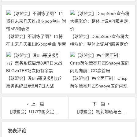
【球盟会】不训练了啊？T1将
【球盟会】DeepSeek宣布将大
在未来几天推出K-pop单曲 附带
幅涨价：整体上调API服务定价
MV和表演
【球盟会】没Bin哥没吸引力？
【球盟会】🎮全面压制！Crisp
票务系统显示8月7日大战
芮尔漂亮开团Shaoye库奇闪现
BLGvsTES场次仍有余票
向前 LGD赢首局
上一篇
下一篇
【球盟会】U17中国女足主帅：朝鲜退赛心理上肯定是狂喜，踢世界杯有压力
【球盟会】杨莉娜晒与巴黎队友合影：和知名队友们在一块！???
文
发表评论
章