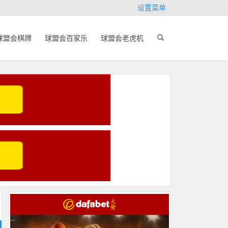
设置菜单
球盟会棋牌
球盟会百家乐
球盟会老虎机