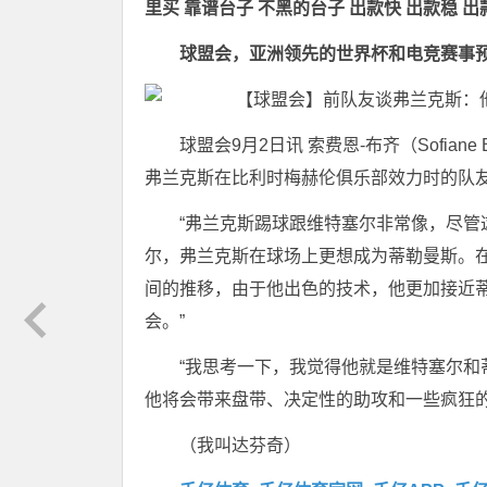
里买 靠谱台子 不黑的台子 出款快 出款稳 出
球盟会，亚洲领先的世界杯和电竞赛事
球盟会9月2日讯 索费恩-布齐（Sofia
弗兰克斯在比利时梅赫伦俱乐部效力时的队
“弗兰克斯踢球跟维特塞尔非常像，尽
尔，弗兰克斯在球场上更想成为蒂勒曼斯。
间的推移，由于他出色的技术，他更加接近
会。”
“我思考一下，我觉得他就是维特塞尔
他将会带来盘带、决定性的助攻和一些疯狂的
（我叫达芬奇）