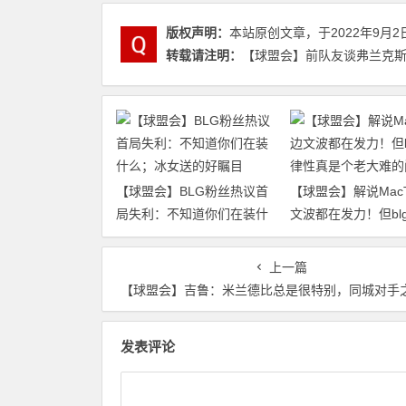
版权声明：
本站原创文章，于2022年9月2
转载请注明：
【球盟会】前队友谈弗兰克斯
【球盟会】BLG粉丝热议首
【球盟会】解说Mac
局失利：不知道你们在装什
文波都在发力！但bl
么；冰女送的好瞩目
性真是个老大难的问
上一篇
【球盟会】吉鲁：米兰德比总是很特别，同城对手之间的竞争总是很
发表评论