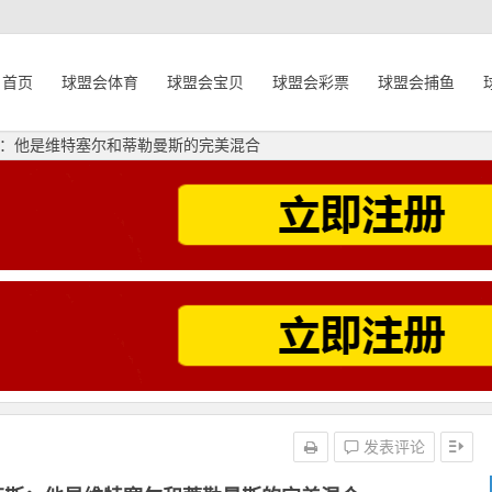
首页
球盟会体育
球盟会宝贝
球盟会彩票
球盟会捕鱼
：他是维特塞尔和蒂勒曼斯的完美混合
发表评论