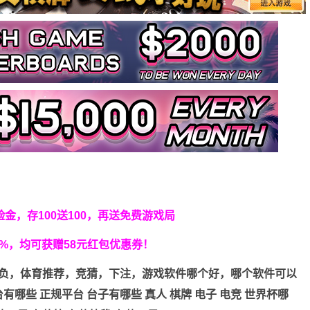
金，存100送100，再送免费游戏局
%，均可获赠58元红包优惠券！
平负，体育推荐，竞猜，下注，游戏软件哪个好，哪个软件可以
哪些 正规平台 台子有哪些 真人 棋牌 电子 电竞 世界杯哪