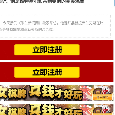
克斯：他是维特塞尔和蒂勒曼斯的完美混合
ouzian）今天接受《米兰新闻网》独家采访，他是红黑新援弗兰克斯在比
斯是维特塞尔和蒂勒曼斯的混合体。