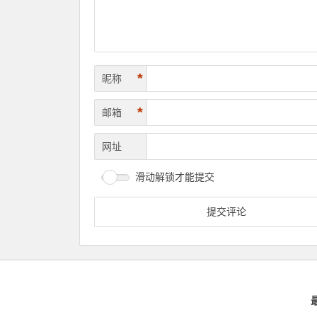
*
昵称
*
邮箱
网址
滑动解锁才能提交