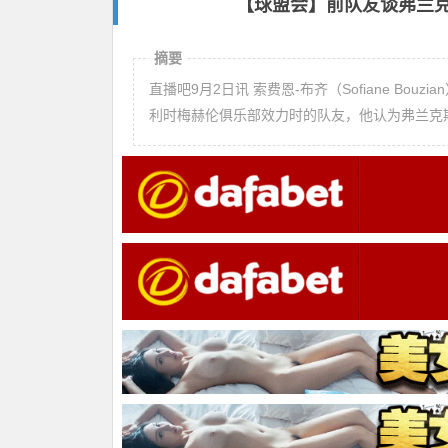
【球盟会】前队友谈弗兰
摘要
直播吧9月2日讯 索费恩-布齐（Sofiane B
利时梅赫伦俱乐部效力时的队友，他认为弗兰克