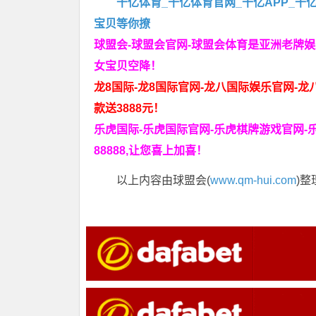
千亿体育_千亿体育官网_千亿APP_千
宝贝等你撩
球盟会-球盟会官网-球盟会体育是亚洲老牌娱乐平台
女宝贝空降！
龙8国际-龙8国际官网-龙八国际娱乐官网-龙八国
款送3888元！
乐虎国际-乐虎国际官网-乐虎棋牌游戏官网-乐虎体
88888,让您喜上加喜！
以上内容由球盟会(
www.qm-hui.com
)