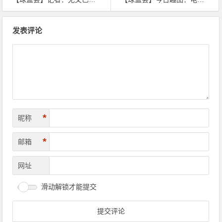
文
发表评论
章
导
航
*
昵称
*
邮箱
网址
滑动解锁才能提交