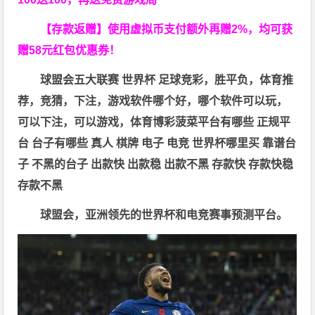
【存款返赠】使用虚拟币支付额外再赠2%，均可获
赠58元红包优惠券！
球盟会五大联赛 世界杯 足球竞彩，胜平负，体育推
荐，竞猜，下注，游戏软件哪个好，哪个软件可以玩，
可以下注，可以游戏，体育博彩菠菜平台有哪些 正规平
台 台子有哪些 真人 棋牌 电子 电竞 世界杯哪里买 靠谱台
子 不黑的台子 出款快 出款稳 出款不黑 存款快 存款快稳
存款不黑
球盟会，亚洲领先的世界杯和电竞赛事预测平台。