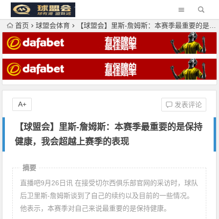
首页
球盟会体育
【球盟会】里斯-詹姆斯：本赛季最重要的是保持健康，我会超越上赛季的表现
A+
发表评论
【球盟会】里斯-詹姆斯：本赛季最重要的是保持
健康，我会超越上赛季的表现
摘要
直播吧9月26日讯 在接受切尔西俱乐部官网的采访时，球队
后卫里斯-詹姆斯谈到了自己的续约以及目前的一些情况。
他表示，本赛季对自己来说最重要的是保持健康。