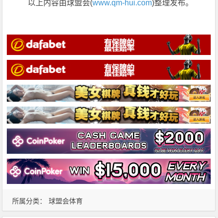
以上内容由球盟会(
www.qm-hui.com
)整理发布。
所属分类：
球盟会体育