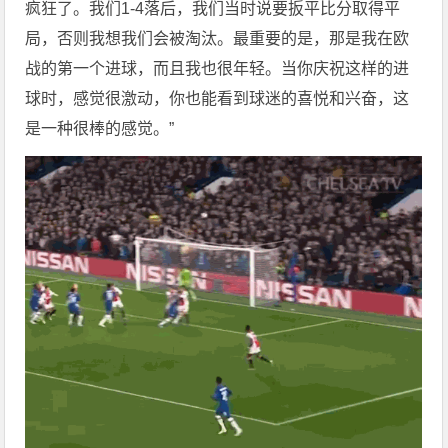
疯狂了。我们1-4落后，我们当时说要扳平比分取得平
局，否则我想我们会被淘汰。最重要的是，那是我在欧
战的第一个进球，而且我也很年轻。当你庆祝这样的进
球时，感觉很激动，你也能看到球迷的喜悦和兴奋，这
是一种很棒的感觉。”