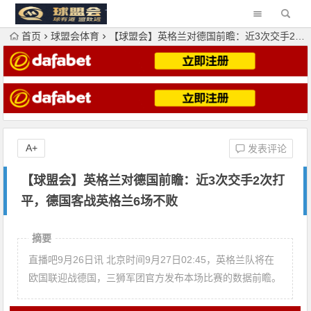
首页
球盟会体育
【球盟会】英格兰对德国前瞻：近3次交手2次打平，德国客战英格兰6场不败
A+
发表评论
【球盟会】英格兰对德国前瞻：近3次交手2次打
平，德国客战英格兰6场不败
摘要
直播吧9月26日讯 北京时间9月27日02:45，英格兰队将在
欧国联迎战德国，三狮军团官方发布本场比赛的数据前瞻。