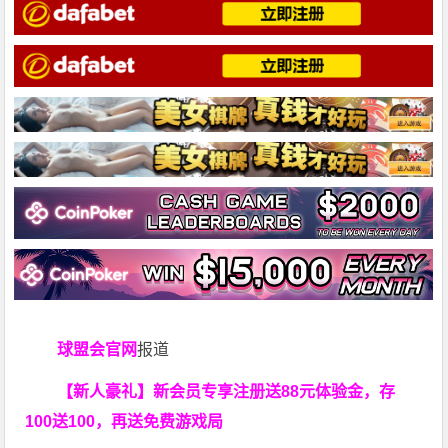
球盟会官网
报道
【新人豪礼】新会员专享注册送88元体验金，存
100送100，再送免费游戏局