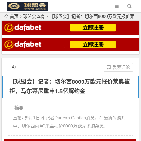
首页
球盟会体育
【球盟会】记者：切尔西8000万欧元报价莱奥被拒，马尔蒂尼重申1.5亿解约金
A+
发表评论
【球盟会】记者：切尔西8000万欧元报价莱奥被
拒，马尔蒂尼重申1.5亿解约金
摘要
直播吧9月1日讯 记者Duncan Castles消息，在最新的谈判
中，切尔西向AC米兰报价8000万欧元求购莱奥。