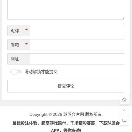
*
昵称
*
邮箱
网址
滑动解锁才能提交
Copyright © 2026 球盟会官网 版权所有.
最佳投注体验，超高游戏赔付，千场精彩赛事，下载球盟会
APP，等你来战!