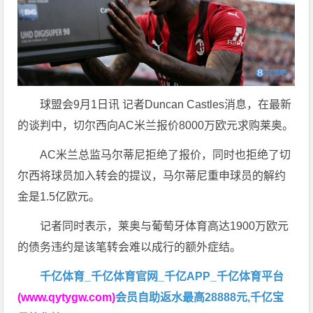
球盟会9月1日讯 记者Duncan Castles消息，在最新
的谈判中，切尔西向AC米兰报价8000万欧元求购莱奥。
AC米兰总监马尔蒂尼拒绝了报价，同时也拒绝了切
尔西将球员加入转会的提议，马尔蒂尼重申球员的解约
金是1.5亿欧元。
记者同时表示，莱奥与葡萄牙体育高达1900万欧元
的债务违约是该笔转会难以成行的额外症结。
千亿体育_千亿体育官网_千亿APP_千亿体育平台
(www.qytygw.com)
会员自助返水最高28888元,千亿宝