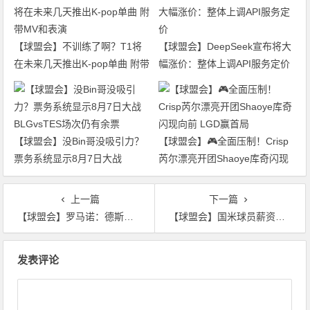
【球盟会】不训练了啊？T1将
【球盟会】DeepSeek宣布将大
在未来几天推出K-pop单曲 附带
幅涨价：整体上调API服务定价
MV和表演
【球盟会】没Bin哥没吸引力？
【球盟会】🎮全面压制！Crisp
票务系统显示8月7日大战
芮尔漂亮开团Shaoye库奇闪现
BLGvsTES场次仍有余票
向前 LGD赢首局
上一篇
下一篇
【球盟会】罗马诺：德斯特正在与AC米兰签署合同，以租借形式加盟
【球盟会】国米球员薪资：卢卡库850万欧最高 B罗650万欧、什克300万欧
文
发表评论
章
导
航