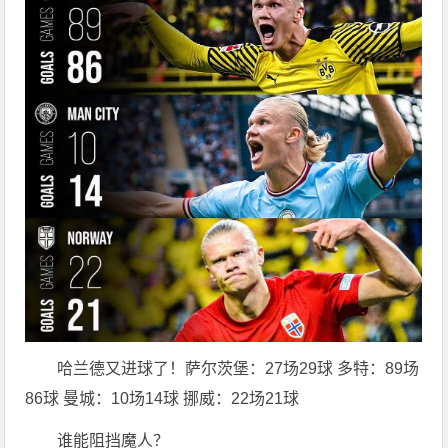
哈兰德又进球了！萨尔茨堡：27场29球 多特：89场
86球 曼城：10场14球 挪威：22场21球
谁能阻挡魔人？