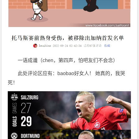
一语成谶（chen，第四声，怕吧友们不会念）
此处评论区应有：baobao好女人！ 她真的，我哭
死！