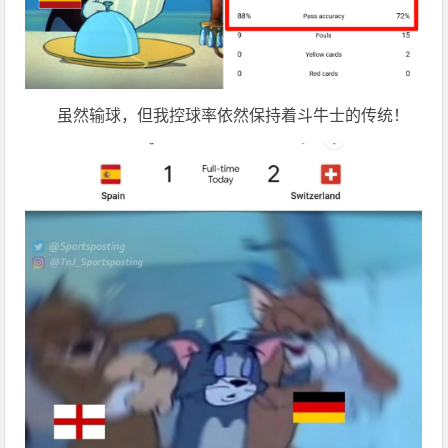
虽然输球，但我控球率依然保持着斗牛士的传统！