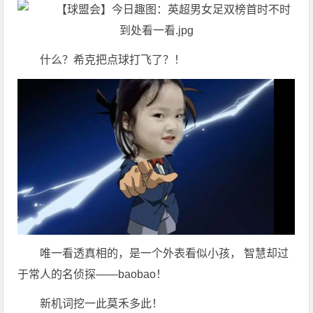
什么？希克把点球打飞了？！
唯一看透真相的，是一个外表看似小孩， 智慧却过
于常人的名侦探——baobao！
新机词挖一此莫禾多此！