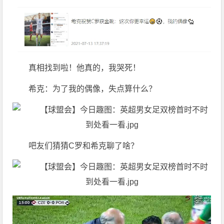
真相找到啦！他真的，我哭死！
希克：为了我的偶像，失点算什么？
吧友们猜猜C罗和希克聊了啥？