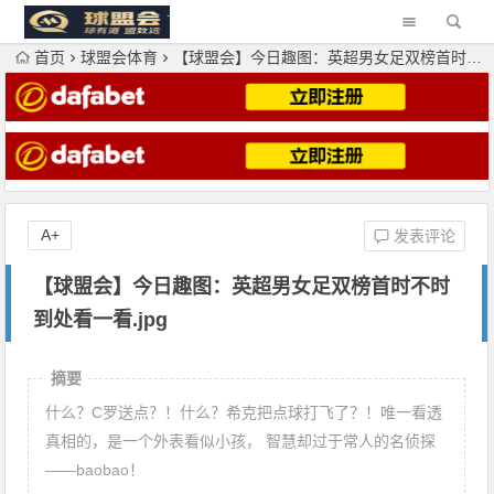
首页
球盟会体育
【球盟会】今日趣图：英超男女足双榜首时不时到处看一看.jpg
A+
发表评论
【球盟会】今日趣图：英超男女足双榜首时不时
到处看一看.jpg
摘要
什么？C罗送点？！什么？希克把点球打飞了？！唯一看透
真相的，是一个外表看似小孩， 智慧却过于常人的名侦探
——baobao！