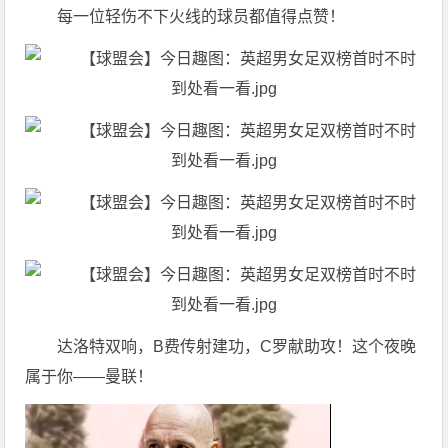
每一位轻伤不下火线的球员都值得点赞！
达洛特双响，B费传射建功，C罗献助攻！这个夜晚
属于你——曼联！