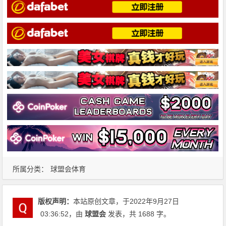
所属分类：
球盟会体育
版权声明：
本站原创文章，于2022年9月27日
03:36:52
，由
球盟会
发表，共 1688 字。