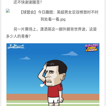
还不快谢谢滕圣？
另一片赛场上，潇洒哥这一脚外脚背世界波，这是
多少人的青春？