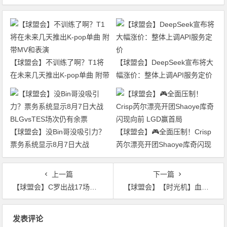
【球盟会】不训练了啊？T1将
【球盟会】DeepSeek宣布将大
在未来几天推出K-pop单曲 附带
幅涨价：整体上调API服务定价
MV和表演
【球盟会】没Bin哥没吸引力？
【球盟会】🎮全面压制！Crisp
票务系统显示8月7日大战
芮尔漂亮开团Shaoye库奇闪现
BLGvsTES场次仍有余票
向前 LGD赢首局
上一篇
下一篇
【球盟会】C罗出战17场世界杯正赛7球2助，尚未在淘汰赛参与进球
【球盟会】【时光机】血染战袍！硬汉C罗眉骨受伤仍不下火线+爆射破门
文
发表评论
章