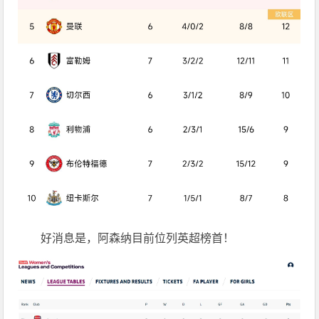
好消息是，阿森纳目前位列英超榜首！