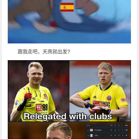
跟我走吧，天亮就出发?