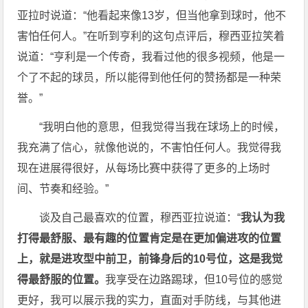
亚拉时说道：“他看起来像13岁，但当他拿到球时，他不
害怕任何人。”在听到亨利的这句点评后，穆西亚拉笑着
说道：“亨利是一个传奇，我看过他的很多视频，他是一
个了不起的球员，所以能得到他任何的赞扬都是一种荣
誉。”
“我明白他的意思，但我觉得当我在球场上的时候，
我充满了信心，就像他说的，不害怕任何人。我觉得我
现在进展得很好，从每场比赛中获得了更多的上场时
间、节奏和经验。”
谈及自己最喜欢的位置，穆西亚拉说道：“
我认为我
打得最舒服、最有趣的位置肯定是在更加偏进攻的位置
上，就是进攻型中前卫，前锋身后的10号位，这是我觉
得最舒服的位置。
我享受在边路踢球，但10号位的感觉
更好，我可以展示我的实力，直面对手防线，与其他进