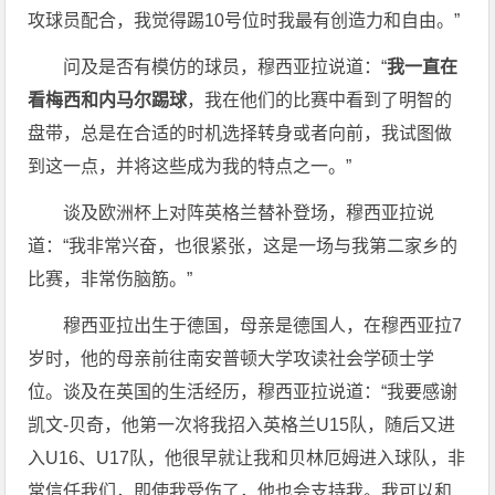
攻球员配合，我觉得踢10号位时我最有创造力和自由。”
问及是否有模仿的球员，穆西亚拉说道：“
我一直在
看梅西和内马尔踢球
，我在他们的比赛中看到了明智的
盘带，总是在合适的时机选择转身或者向前，我试图做
到这一点，并将这些成为我的特点之一。”
谈及欧洲杯上对阵英格兰替补登场，穆西亚拉说
道：“我非常兴奋，也很紧张，这是一场与我第二家乡的
比赛，非常伤脑筋。”
穆西亚拉出生于德国，母亲是德国人，在穆西亚拉7
岁时，他的母亲前往南安普顿大学攻读社会学硕士学
位。谈及在英国的生活经历，穆西亚拉说道：“我要感谢
凯文-贝奇，他第一次将我招入英格兰U15队，随后又进
入U16、U17队，他很早就让我和贝林厄姆进入球队，非
常信任我们，即使我受伤了，他也会支持我。我可以和