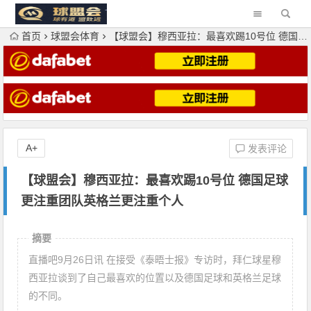
首页
球盟会体育
【球盟会】穆西亚拉：最喜欢踢10号位 德国足球更注重团队英格兰更注重个人
A+
发表评论
【球盟会】穆西亚拉：最喜欢踢10号位 德国足球
更注重团队英格兰更注重个人
摘要
直播吧9月26日讯 在接受《泰晤士报》专访时，拜仁球星穆
西亚拉谈到了自己最喜欢的位置以及德国足球和英格兰足球
的不同。