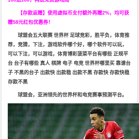
【存款返赠】使用虚拟币支付额外再赠2%，均可获
赠58元红包优惠券！
球盟会五大联赛 世界杯 足球竞彩，胜平负，体育推
荐，竞猜，下注，游戏软件哪个好，哪个软件可以玩，
可以下注，可以游戏，体育博彩菠菜平台有哪些 正规平
台 台子有哪些 真人 棋牌 电子 电竞 世界杯哪里买 靠谱台
子 不黑的台子 出款快 出款稳 出款不黑 存款快 存款快稳
存款不黑
球盟会，亚洲领先的世界杯和电竞赛事预测平台。