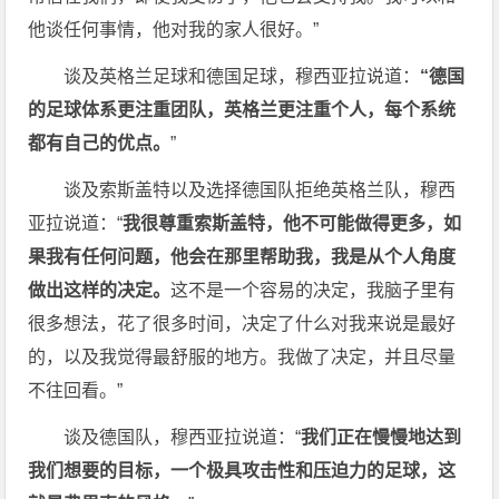
他谈任何事情，他对我的家人很好。”
谈及英格兰足球和德国足球，穆西亚拉说道：
“德国
的足球体系更注重团队，英格兰更注重个人，每个系统
都有自己的优点。
”
谈及索斯盖特以及选择德国队拒绝英格兰队，穆西
亚拉说道：“
我很尊重索斯盖特，他不可能做得更多，如
果我有任何问题，他会在那里帮助我，我是从个人角度
做出这样的决定。
这不是一个容易的决定，我脑子里有
很多想法，花了很多时间，决定了什么对我来说是最好
的，以及我觉得最舒服的地方。我做了决定，并且尽量
不往回看。”
谈及德国队，穆西亚拉说道：“
我们正在慢慢地达到
我们想要的目标，一个极具攻击性和压迫力的足球，这