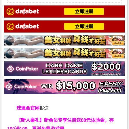
球盟会官网
报道
【新人豪礼】新会员专享注册送88元体验金，存
100送100，再送免费游戏局