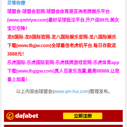
贝等你撩
球盟会-球盟会官网-球盟会体育是亚洲老牌娱乐平台
(www.qmhtyw.com)最好足球投注平台,开户送88元,美女
宝贝空降！
龙8国际-龙8国际官网-龙八国际娱乐官网-龙八国际娱乐
下载(www.l8gjw.com)全球最佳老虎机平台,每日存款送
3888元！
乐虎国际-乐虎国际官网-乐虎棋牌游戏官网-乐虎体育app
下载(www.lhgjgw.com)真人百家乐连赢,最高88888,让您
喜上加喜！
以上内容由球盟会(
www.qm-hui.com
)整理发布。