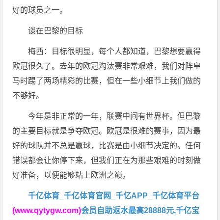
好的球员之一。
谈在巴黎的目标
梅西：目标很明显，每个人都知道，巴黎想要赢得
欧冠很久了。去年的欧冠淘汰赛非常艰难，我们对阵皇
马时踢了两场精彩的比赛，但在一些小细节上我们做的
不够好。
今年是非正常的一年，联赛中间有世界杯。但巴黎
的主要目标就是争夺欧冠。欧冠是很难的赛事，因为最
好的球队并不总是赢球，比赛是由小细节决定的。任何
错误都会让你停下来，但我们正在为那些艰难的时刻做
好准备，以便能够站上欧洲之巅。
千亿体育_千亿体育官网_千亿APP_千亿体育平台
(www.qytygw.com)
会员自助返水最高28888元,千亿宝