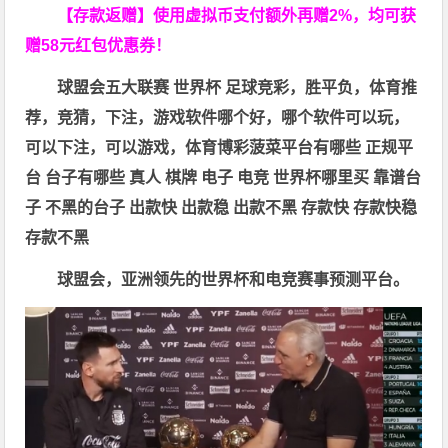
【存款返赠】使用虚拟币支付额外再赠2%，均可获
赠58元红包优惠券！
球盟会五大联赛 世界杯 足球竞彩，胜平负，体育推
荐，竞猜，下注，游戏软件哪个好，哪个软件可以玩，
可以下注，可以游戏，体育博彩菠菜平台有哪些 正规平
台 台子有哪些 真人 棋牌 电子 电竞 世界杯哪里买 靠谱台
子 不黑的台子 出款快 出款稳 出款不黑 存款快 存款快稳
存款不黑
球盟会，亚洲领先的世界杯和电竞赛事预测平台。