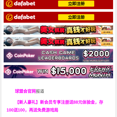
球盟会官网
报道
【新人豪礼】新会员专享注册送88元体验金，存
100送100，再送免费游戏局