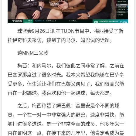
球盟会9月26日讯 在TUDN节目中，梅西接受了斯
托伊奇科夫采访，谈到了内马尔、姆巴佩的话题。
谈MNM三叉戟
梅西：和内马尔，我们彼此之间非常了解，之前在
巴塞罗那度过了很多时光。我本来希望我能够在巴萨享
受更多，但生活让我们在巴黎又遇见了，我们很高兴能
再在一起踢球。我喜欢和他一起踢球，每天都是。
之后，梅西称赞了姆巴佩：基里安是个不同的球
员，一个在一对一中非常强大的野兽，速度非常快，能
够打进很多进球。是一个非常全面的球员，他多年来一
直在证明这一点，在接下来的几年里，他肯定会成为最