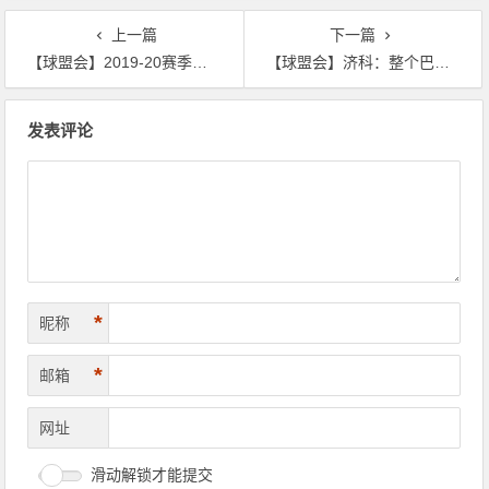
上一篇
下一篇
【球盟会】2019-20赛季主流射手榜：莱万15球首获欧冠金靴，哈兰德横空出世
【球盟会】济科：整个巴西都对内马尔在世界杯上的表现有很高的期待
文
发表评论
章
导
航
*
昵称
*
邮箱
网址
滑动解锁才能提交