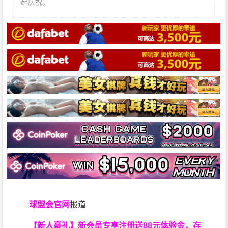
起庆祝。
球盟会官网
报道
【新人豪礼】新会员专享注册送88元体验金，存