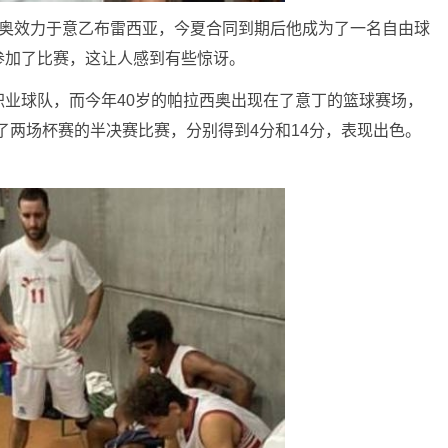
拉西奥效力于意乙布雷西亚，今夏合同到期后他成为了一名自由球
参加了比赛，这让人感到有些惊讶。
业球队，而今年40岁的帕拉西奥出现在了意丁的篮球赛场，
了两场杯赛的半决赛比赛，分别得到4分和14分，表现出色。