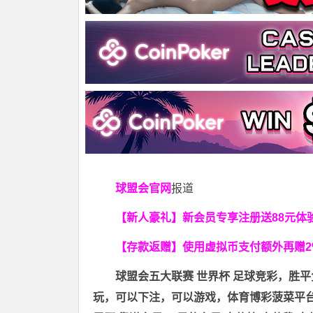
球盟会官网
报道
【新人豪礼】新会员专享注册送88元体验
【存款返赠】使用虚拟币支付额外再赠2
球盟会五大联赛 世界杯 足球竞彩，胜
玩，可以下注，可以游戏，体育博彩菠菜平台有