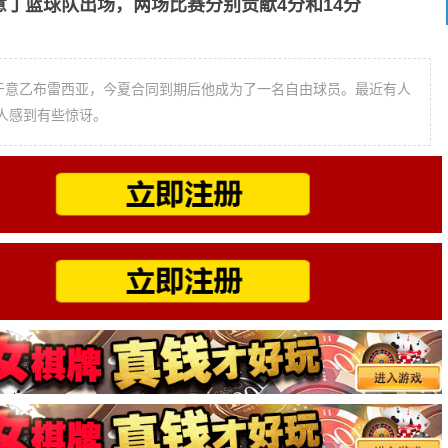
丁篮球队出场，两场比赛分别贡献4分和14分
效力于意乙布雷西亚，今夏合同到期后他成为了一名自由球员。最近有人
人感到有些惊讶。