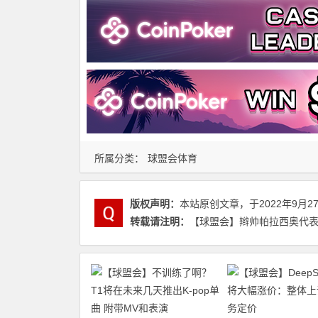
所属分类：
球盟会体育
版权声明：
本站原创文章，于2022年9月2
转载请注明：
【球盟会】辫帅帕拉西奥代表意