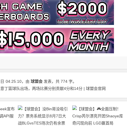
7日
04:25:10
，由
球盟会
发表，共 774 字。
丁篮球队出场，两场比赛分别贡献4分和14分 | 球盟会官网