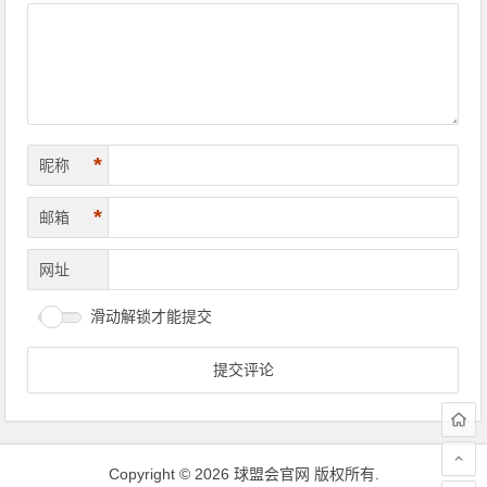
导
航
*
昵称
*
邮箱
网址
滑动解锁才能提交
Copyright © 2026 球盟会官网 版权所有.