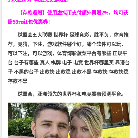
【存款返赠】使用虚拟币支付额外再赠2%，均可获
赠58元红包优惠券！
球盟会五大联赛 世界杯 足球竞彩，胜平负，体育推
荐，竞猜，下注，游戏软件哪个好，哪个软件可以玩，
可以下注，可以游戏，体育博彩菠菜平台有哪些 正规平
台 台子有哪些 真人 棋牌 电子 电竞 世界杯哪里买 靠谱台
子 不黑的台子 出款快 出款稳 出款不黑 存款快 存款快稳
存款不黑
球盟会，亚洲领先的世界杯和电竞赛事预测平台。