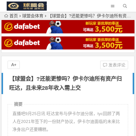
首页
球盟会体育
【球盟会】?还能更惨吗？伊卡尔迪所有资产归旺达，且未来28年收入需上交
A+
发表评论
【球盟会】?还能更惨吗？伊卡尔迪所有资产归
旺达，且未来28年收入需上交
摘要
直播吧9月25日讯 旺达宣布与伊卡尔迪分居，tyc回顾了两
人在2021年签下的一份财产协议，伊卡尔迪面临的未来比
净身出户还要糟糕。