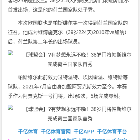
客场2-0战胜波兰。38岁318天的阿贾克斯门将帕斯维尔
首发出场，这是他的荷兰国家队处子秀。
本次欧国联也是帕斯维尔第一次得到荷兰国家队的
征召，他成为继博施克尔（39岁224天/2010年vs加纳）
后，荷兰队第二年长的出场球员。
帕斯维尔此前效力过特温特、埃因霍温、维特斯等
球队，2021年7月自由身加盟阿贾克斯效力至今。本赛
季作为阿贾克斯一号门将，出场9次，5场完成零封。
千亿体育_千亿体育官网_千亿APP_千亿体育平台